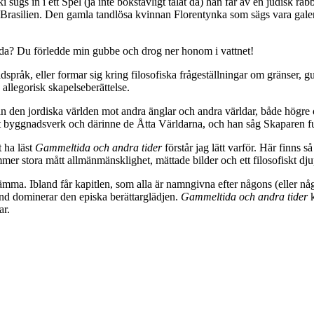
ugs in i ett Spel (ja inte bokstavligt talat då) han får av en judisk r
ll Brasilien. Den gamla tandlösa kvinnan Florentynka som sägs vara gal
adda? Du förledde min gubbe och drog ner honom i vattnet!
bildspråk, eller formar sig kring filosofiska frågeställningar om gränse
allegorisk skapelseberättelse.
 den jordiska världen mot andra änglar och andra världar, både högre och
igt byggnadsverk och därinne de Åtta Världarna, och han såg Skaparen f
 ha läst
Gammeltida och andra tider
förstår jag lätt varför. Här finns 
mer stora mått allmänmänsklighet, mättade bilder och ett filosofiskt dju
stämma. Ibland får kapitlen, som alla är namngivna efter någons (eller nå
bland dominerar den episka berättarglädjen.
Gammeltida och andra tider
k
ar.