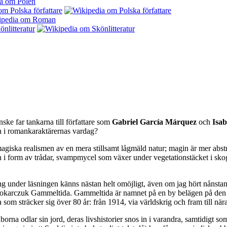
ke far tankarna till författare som
Gabriel García Márquez
och
Isab
en i romankaraktärernas vardag?
agiska realismen av en mera stillsamt lågmäld natur; magin är mer abstr
en i form av trådar, svampmycel som växer under vegetationstäcket i skog
 under läsningen känns nästan helt omöjligt, även om jag hört nånstans a
okarczuk Gammeltida. Gammeltida är namnet på en by belägen på den pol
om sträcker sig över 80 år: från 1914, via världskrig och fram till nära 
rna odlar sin jord, deras livshistorier snos in i varandra, samtidigt s