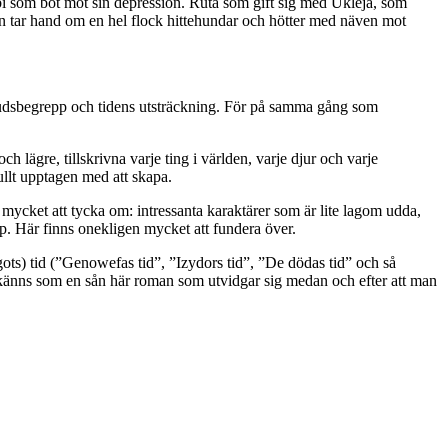
abbi som bot mot sin depression. Ruta som gift sig med Ukleja, som
en tar hand om en hel flock hittehundar och hötter med näven mot
r, gudsbegrepp och tidens utsträckning. För på samma gång som
 lägre, tillskrivna varje ting i världen, varje djur och varje
ullt upptagen med att skapa.
så mycket att tycka om: intressanta karaktärer som är lite lagom udda,
p. Här finns onekligen mycket att fundera över.
gots) tid (”Genowefas tid”, ”Izydors tid”, ”De dödas tid” och så
änns som en sån här roman som utvidgar sig medan och efter att man