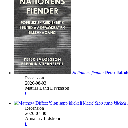
Nationens fiender
Peter Jakob
Recension
2026-08-03
Mattias Lahti Davidsson
0
Sipp sapp klickeli
Recension
2026-07-30
Anna Liv Lidström
0