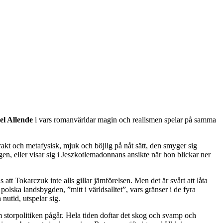
el Allende
i vars romanvärldar magin och realismen spelar på samma
akt och metafysisk, mjuk och böjlig på nåt sätt, den smyger sig
en, eller visar sig i Jeszkotlemadonnans ansikte när hon blickar ner
tt Tokarczuk inte alls gillar jämförelsen. Men det är svårt att låta
ska landsbygden, ”mitt i världsalltet”, vars gränser i de fyra
nutid, utspelar sig.
om storpolitiken pågår. Hela tiden doftar det skog och svamp och