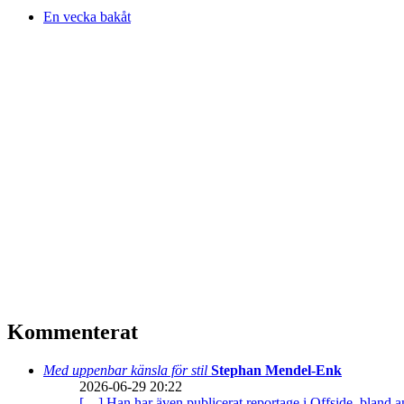
En vecka bakåt
Kommenterat
Med uppenbar känsla för stil
Stephan Mendel-Enk
2026-06-29 20:22
[…] Han har även publicerat reportage i Offside, bland