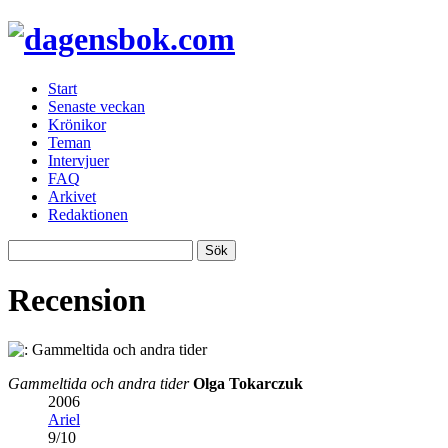
Start
Senaste veckan
Krönikor
Teman
Intervjuer
FAQ
Arkivet
Redaktionen
Recension
Gammeltida och andra tider
Olga Tokarczuk
2006
Ariel
9
/
10