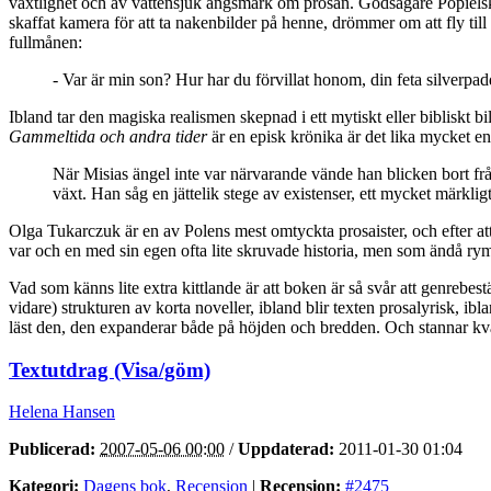
växtlighet och av vattensjuk ängsmark om prosan. Godsägare Popielski s
skaffat kamera för att ta nakenbilder på henne, drömmer om att fly ti
fullmånen:
- Var är min son? Hur har du förvillat honom, din feta silverp
Ibland tar den magiska realismen skepnad i ett mytiskt eller bibliskt 
Gammeltida och andra tider
är en episk krönika är det lika mycket en 
När Misias ängel inte var närvarande vände han blicken bort från
växt. Han såg en jättelik stege av existenser, ett mycket märkl
Olga Tukarczuk är en av Polens mest omtyckta prosaister, och efter att
var och en med sin egen ofta lite skruvade historia, men som ändå rym
Vad som känns lite extra kittlande är att boken är så svår att genrebe
vidare) strukturen av korta noveller, ibland blir texten prosalyrisk, i
läst den, den expanderar både på höjden och bredden. Och stannar kv
Textutdrag (Visa/göm)
Helena Hansen
Publicerad:
2007-05-06 00:00
/
Uppdaterad:
2011-01-30 01:04
Kategori:
Dagens bok
,
Recension
|
Recension:
#2475