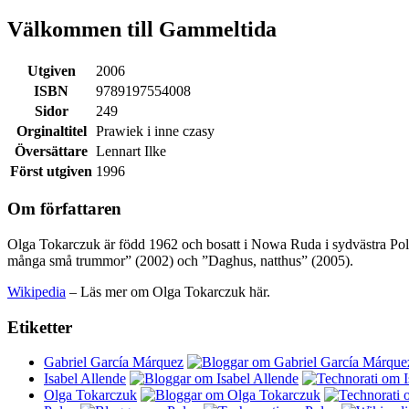
Välkommen till Gammeltida
Utgiven
2006
ISBN
9789197554008
Sidor
249
Orginaltitel
Prawiek i inne czasy
Översättare
Lennart Ilke
Först utgiven
1996
Om författaren
Olga Tokarczuk är född 1962 och bosatt i Nowa Ruda i sydvästra Pole
många små trummor” (2002) och ”Daghus, natthus” (2005).
Wikipedia
– Läs mer om Olga Tokarczuk här.
Etiketter
Gabriel García Márquez
Isabel Allende
Olga Tokarczuk