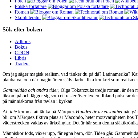
Polen
Polska författare
Roman
Skönlitteratur
Sök efter boken
Adlibris
Bokus
CDON
Libris
Tradera
Om jag säger magisk realism, vad tänker du på då? Latinamerika? Kans
planhalva, och där magin är en självklarhet lika konkret som realism
Gammeltida och andra tider
, Olga Tokarczuks tredje roman, är den m
liksom på och lägger sig som ett raster över texten. Ibland pulserar d
på människorna från tavlan i kyrkan.
Att
inte
komma att tänka på Márquez
Hundra år av ensamhet
nån gång
bli: om Márquez fiktiva plats är Macondo, heter motsvarigheten hos T
väderstrecken vaktas av ärkeänglar. Det är här som denna släktkrönika s
Människor föds, växer upp, får egna barn, dör. Tiden går. Gammeltidabo