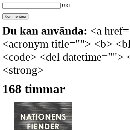
URL
Du kan använda:
<a href="
<acronym title=""> <b> <bl
<code> <del datetime=""> 
<strong>
168 timmar