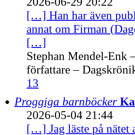
2026-06-29 20:22
[…] Han har även publi
annat om Firman (Dage
[…]
Stephan Mendel-Enk – 
författare – Dagskröni
13
Proggiga barnböcker
Ka
2026-05-04 21:44
[…] Jag läste på nätet 