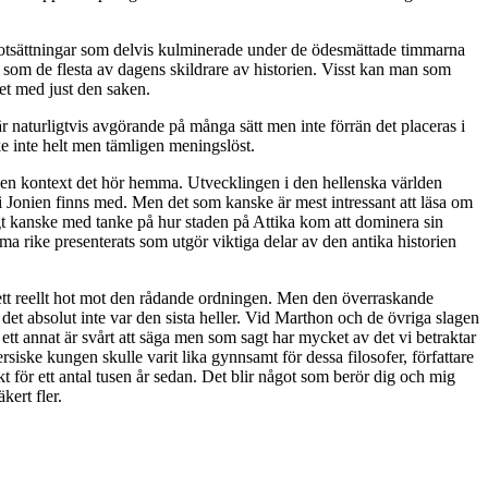
motsättningar som delvis kulminerade under de ödesmättade timmarna
is som de flesta av dagens skildrare av historien. Visst kan man som
det med just den saken.
 är naturligtvis avgörande på många sätt men inte förrän det placeras i
ske inte helt men tämligen meningslöst.
i den kontext det hör hemma. Utvecklingen i den hellenska världen
 Jonien finns med. Men det som kanske är mest intressant att läsa om
igt kanske med tanke på hur staden på Attika kom att dominera sin
ma rike presenterats som utgör viktiga delar av den antika historien
ett reellt hot mot den rådande ordningen. Men den överraskande
det absolut inte var den sista heller. Vid Marthon och de övriga slagen
 ett annat är svårt att säga men som sagt har mycket av det vi betraktar
rsiske kungen skulle varit lika gynnsamt för dessa filosofer, författare
t för ett antal tusen år sedan. Det blir något som berör dig och mig
kert fler.