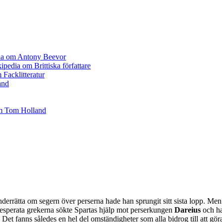
 underrätta om segern över perserna hade han sprungit sitt sista lopp. Me
 desperata grekerna sökte Spartas hjälp mot perserkungen
Dareius
och ha
Det fanns således en hel del omständigheter som alla bidrog till att gö