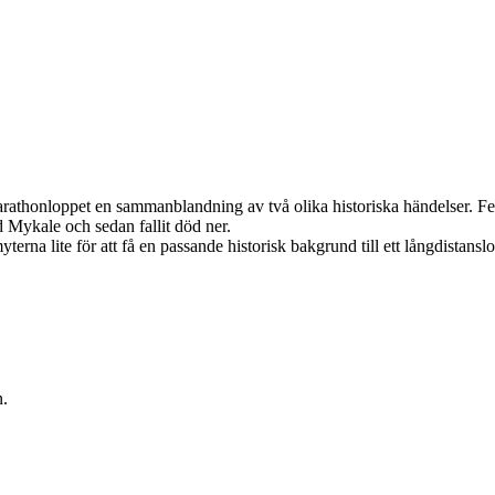
arathonloppet en sammanblandning av två olika historiska händelser. Fei
d Mykale och sedan fallit död ner.
terna lite för att få en passande historisk bakgrund till ett långdista
n.