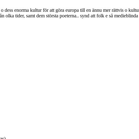
 o dess enorma kultur för att göra europa till en ännu mer rättvis o kultu
rån olka tider, samt dem största poeterna.. synd att folk e så medieblinda
as)