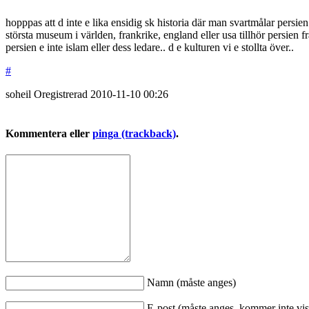
hopppas att d inte e lika ensidig sk historia där man svartmålar persien
största museum i världen, frankrike, england eller usa tillhör persien f
persien e inte islam eller dess ledare.. d e kulturen vi e stollta över..
#
soheil
Oregistrerad
2010-11-10
00:26
Kommentera eller
pinga (trackback)
.
Namn (måste anges)
E-post (måste anges, kommer inte vis