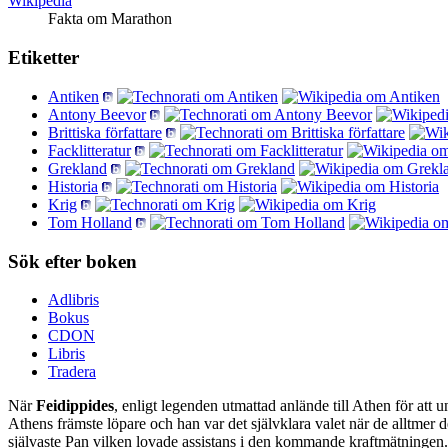
Wikipedia
Fakta om Marathon
Etiketter
Antiken
Antony Beevor
Brittiska författare
Facklitteratur
Grekland
Historia
Krig
Tom Holland
Sök efter boken
Adlibris
Bokus
CDON
Libris
Tradera
När
Feidippides
, enligt legenden utmattad anlände till Athen för att
Athens främste löpare och han var det självklara valet när de alltmer
självaste Pan vilken lovade assistans i den kommande kraftmätningen. 