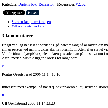
Kategori:
Dagens bok
,
Recension
|
Recension:
#2262
Som ett laxljuster i magen
Vilka är årets deckare?
3 kommentarer
Enligt vad jag har läst annorstädes (på nätet = sant) så är myten om m
annan person vid namn Eukles ska ha sprungit till Aten efter slaget vi
Vid de första olympiska spelen i Aten passade man på att stuva om i my
Aten, medan Mykale ligger alldeles för långt bort.
#
Pontus
Oregistrerad
2006-11-14
13:10
Intressant med exempel på när &quot;vinnaren&quot; skriver historie
#
Ulf
Oregistrerad
2006-11-14
23:23