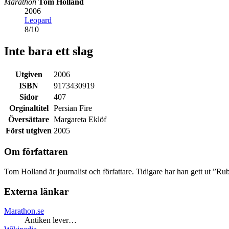
Marathon
Tom Holland
2006
Leopard
8
/
10
Inte bara ett slag
Utgiven
2006
ISBN
9173430919
Sidor
407
Orginaltitel
Persian Fire
Översättare
Margareta Eklöf
Först utgiven
2005
Om författaren
Tom Holland är journalist och författare. Tidigare har han gett ut ”R
Externa länkar
Marathon.se
Antiken lever…