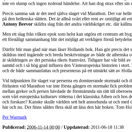
inte en slump och ingen isolerad händelse. Att han dog strax efter sin
Precis samma sak är det med själva slaget vid Marathon. Det var hel
på den hellenska slätten. Det är alltså svårt eller rent av omöjligt at
Antony Beevor
skildra slag från det andra världskriget etc. där käll
Men ett slag från vilken epok som helst kan utgöra ett centrum att bygga
ett förståligt sammanhang blir det möjligt att verkligen förstå betydels
Därför blir man glad när man läser Hollands bok. Han gör precis det s
skildras med ingående och breda beskrivningar av både de athenska oc
är skildringen av det persiska rikets framväxt. Tidigare har vår bild
samtid och i så hög grad influera den Västeuropeiska historien i stort.
och de både sammanfattas och presenteras på ett utmärkt sätt av Holla
Vid tidpunkten för slaget var perserna en dominerande stormakt och d
förlusten vid Marathon var inte första gången en stormakt fick problem
mellan greker och persen hävdade de förstnämnda sin rätt till oberoende 
som vårt europeiska kulturarv rötterna i det klassiska Athen och hos des
och forskare? Kanske skulle världen sett helt annorlunda ut och med det
här och nu. Det finns såldes flera skäl att läsa den här boken. Tom Holl
Per Warmark
Publicerad:
2006-11-14 00:00
/
Uppdaterad:
2011-06-18 11:38