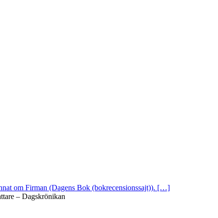
 annat om Firman (Dagens Bok (bokrecensionssajt)). […]
attare – Dagskrönikan