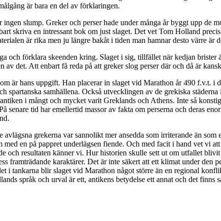
 målgång är bara en del av förklaringen.
ler ingen slump. Greker och perser hade under många år byggt upp de 
t enbart skriva en intressant bok om just slaget. Det vet Tom Holland prec
materialen är rika men ju längre bakåt i tiden man hamnar desto värre är 
 och förklara skeenden kring. Slaget i sig, tillfället när kedjan brister
en av det. Att enbart få reda på att greker slog perser där och då är kan
om är hans uppgift. Han placerar in slaget vid Marathon år 490 f.v.t. 
h spartanska samhällena. Också utvecklingen av de grekiska städerna i
 av antiken i mångt och mycket varit Greklands och Athens. Inte så konst
 På senare tid har emellertid massor av fakta om perserna och deras enor
nd.
e avlägsna grekerna var sannolikt mer ansedda som irriterande än som 
 med en på pappret underlägsen fiende. Och med facit i hand vet vi att 
och resultaten känner vi. Hur historien skulle sett ut om utfallet blivit
s framträdande karaktärer. Det är inte säkert att ett klimat under den pe
 i tankarna blir slaget vid Marathon något större än en regional konflik
ands språk och urval är ett, antikens betydelse ett annat och det finns sä