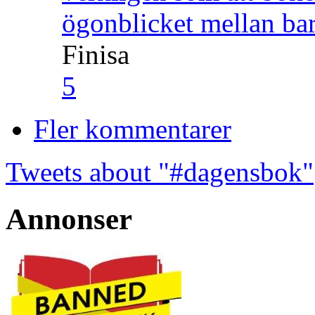
ögonblicket mellan ba
Finisa
5
Fler kommentarer
Tweets about "#dagensbok"
Annonser