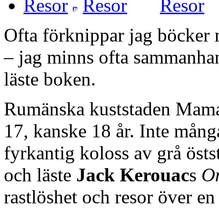
Resor
Ofta förknippar jag böcker m
– jag minns ofta sammanhan
läste boken.
Rumänska kuststaden Mamaia 
17, kanske 18 år. Inte många
fyrkantig koloss av grå östs
och läste
Jack Kerouac
s
O
rastlöshet och resor över e