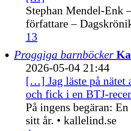
Stephan Mendel-Enk – 
författare – Dagskröni
13
Proggiga barnböcker
Ka
2026-05-04 21:44
[…] Jag läste på nätet 
och fick i en BTJ-recen
På ingens begäran: En
sitt år. • kallelind.se