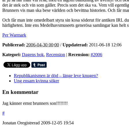
det är stek och vin som gäller. Precis som det ska va. Vem vill egentlige
Brunners vis man ska bese världen och bevittna historien. Och får man 
Och får man inte omedelbart styra sin kosa söderut för antiken IRL du
härligheten. Inte ens Medelhavsmuseets generösa samlingar kan helt still
Per Warmark
Publicerad:
2006-04-30 00:00
/
Uppdaterad:
2011-06-18 12:06
Kategori:
Dagens bok
,
Recension
|
Recension:
#2006
Republikanismen är död – länge leve knugen?
Ung ensam kvinna söker
En kommentar
Jag känner ernst brunners son!!!!!!!!
#
Jonatan
Oregistrerad
2009-12-05
19:54