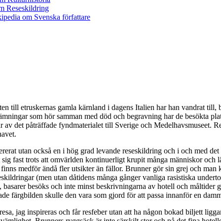
 till etruskernas gamla kärnland i dagens Italien har han vandrat till, 
om lämningar som hör samman med död och begravning har de besökta p
r av det påträffade fyndmaterialet till Sverige och Medelhavsmuseet. 
havet.
erat utan också en i hög grad levande reseskildring och i och med det s
 sig fast trots att omvärlden kontinuerligt krupit många människor och 
inns medför ändå fler utsikter än fällor. Brunner gör sin grej och man
seskildringar (men utan dåtidens många gånger vanliga rasistiska underto
s, basarer besöks och inte minst beskrivningarna av hotell och måltider 
e färgbilden skulle den vara som gjord för att passa innanför en damm
 resa, jag inspireras och får resfeber utan att ha någon bokad biljett li
vämlighet. Brunners ryggsäck är inte särskilt stor och på det fina hote