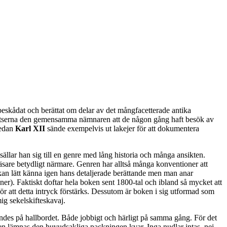
beskådat och berättat om delar av det mångfacetterade antika
latserna den gemensamma nämnaren att de någon gång haft besök av
Redan
Karl XII
sände exempelvis ut lakejer för att dokumentera
ällar han sig till en genre med lång historia och många ansikten.
läsare betydligt närmare. Genren har alltså många konventioner att
 kan lätt känna igen hans detaljerade berättande men man anar
ner). Faktiskt doftar hela boken sent 1800-tal och ibland så mycket att
gör att detta intryck förstärks. Dessutom är boken i sig utformad som
ig sekelskifteskavaj.
ggandes på hallbordet. Både jobbigt och härligt på samma gång. För det
llen lämnas den huvudsakliga packningen kvar. Inga nudlar intas, nej