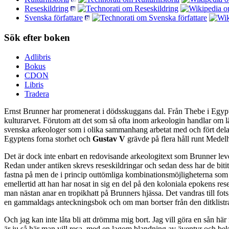
Reseskildring
Svenska författare
Sök efter boken
Adlibris
Bokus
CDON
Libris
Tradera
Ernst Brunner har promenerat i dödsskuggans dal. Från Thebe i Egypten
kulturarvet. Förutom att det som så ofta inom arkeologin handlar 
svenska arkeologer som i olika sammanhang arbetat med och fört dela
Egyptens forna storhet och
Gustav V
grävde på flera håll runt Medel
Det är dock inte enbart en redovisande arkeologitext som Brunner lever
Redan under antiken skrevs reseskildringar och sedan dess har de bitit
fastna på men de i princip outtömliga kombinationsmöjligheterna som f
emellertid att han har nosat in sig en del på den koloniala epokens re
man nästan anar en tropikhatt på Brunners hjässa. Det vandras till fot
en gammaldags anteckningsbok och om man bortser från den ditklistrad
Och jag kan inte låta bli att drömma mig bort. Jag vill göra en sån här
är ju så här man vill resa, med en lagom blandning av äventyr och bek