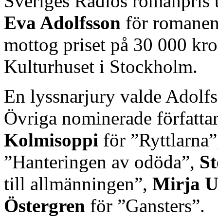
Sveriges Radios romanpris ti
Eva Adolfsson
för romanen
mottog priset på 30 000 kro
Kulturhuset i Stockholm.
En lyssnarjury valde Adolf
Övriga nominerade författa
Kolmisoppi
för ”Ryttlarna
”Hanteringen av odöda”,
S
till allmänningen”,
Mirja 
Östergren
för ”Gansters”.