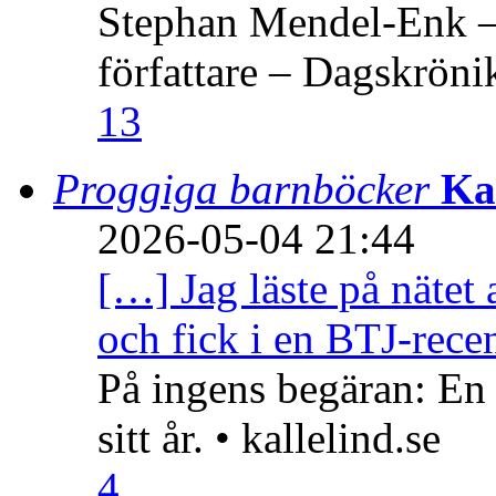
Stephan Mendel-Enk – 
författare – Dagskröni
13
Proggiga barnböcker
Ka
2026-05-04 21:44
[…] Jag läste på nätet 
och fick i en BTJ-recen
På ingens begäran: En
sitt år. • kallelind.se
4