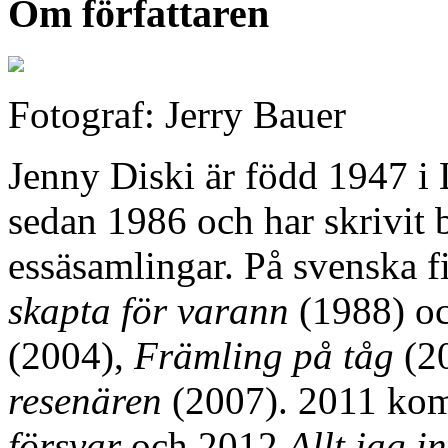
Om författaren
Fotograf: Jerry Bauer
Jenny Diski är född 1947 i 
sedan 1986 och har skrivit 
essäsamlingar. På svenska 
skapta för varann
(1988) oc
(2004),
Främling på tåg
(2
resenären
(2007). 2011 ko
försvar
och 2012
Allt jag i