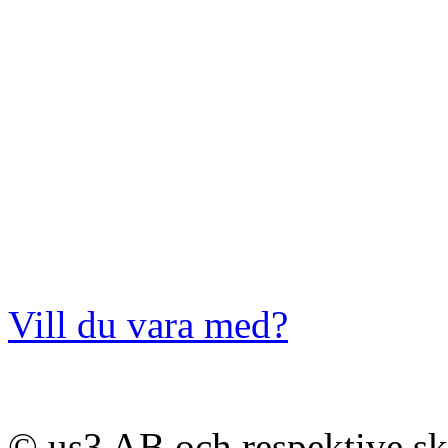
Vill du vara med?
© us3 AB och respektive s