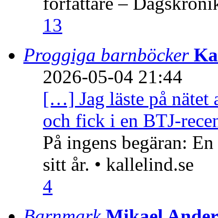
författare – Dagskröni
13
Proggiga barnböcker
Ka
2026-05-04 21:44
[…] Jag läste på nätet 
och fick i en BTJ-recen
På ingens begäran: En
sitt år. • kallelind.se
4
Barnmark
Mikael Ander