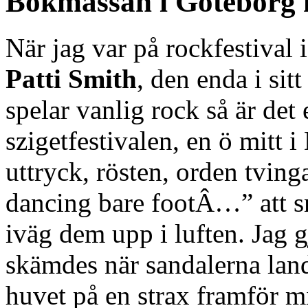
Bokmässan i Göteborg 
När jag var på rockfestival 
Patti Smith
, den enda i sit
spelar vanlig rock så är det
szigetfestivalen, en ö mitt 
uttryck, rösten, orden tvin
dancing bare footÂ…” att s
iväg dem upp i luften. Jag gj
skämdes när sandalerna lan
huvet på en strax framför m