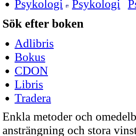
Psykologi
Sök efter boken
Adlibris
Bokus
CDON
Libris
Tradera
Enkla metoder och omedelbar
ansträngning och stora vins