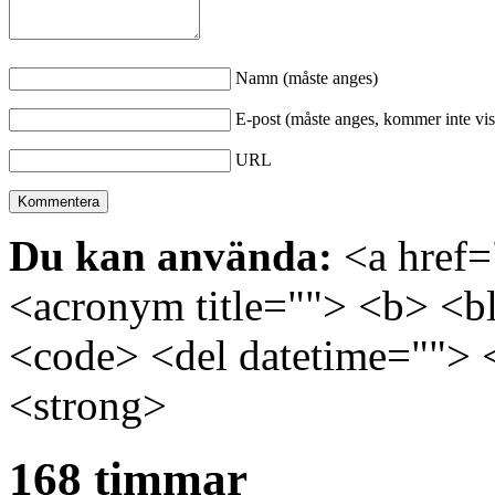
Namn (måste anges)
E-post (måste anges, kommer inte vis
URL
Du kan använda:
<a href="
<acronym title=""> <b> <bl
<code> <del datetime=""> 
<strong>
168 timmar