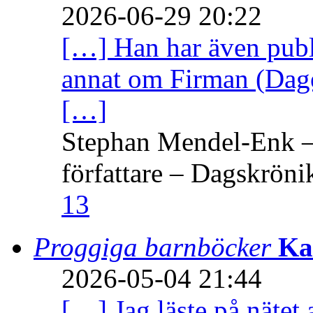
2026-06-29 20:22
[…] Han har även publi
annat om Firman (Dage
[…]
Stephan Mendel-Enk – 
författare – Dagskröni
13
Proggiga barnböcker
Ka
2026-05-04 21:44
[…] Jag läste på nätet 