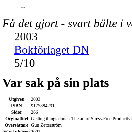
Få det gjort - svart bälte i 
2003
Bokförlaget DN
5
/
10
Var sak på sin plats
Utgiven
2003
ISBN
9175884291
Sidor
266
Orginaltitel
Getting things done - The art of Stress-Free Productivi
Översättare
Gun Zetterström
Först utgiven
2001