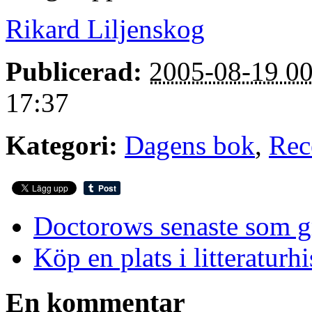
Rikard Liljenskog
Publicerad:
2005-08-19 00
17:37
Kategori:
Dagens bok
,
Rec
Doctorows senaste som gr
Köp en plats i litteraturh
En kommentar