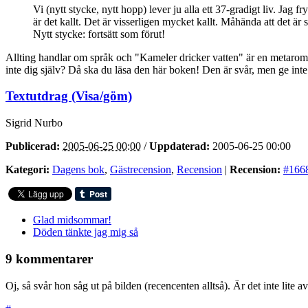
Vi (nytt stycke, nytt hopp) lever ju alla ett 37-gradigt liv. Jag 
är det kallt. Det är visserligen mycket kallt. Måhända att det är 
Nytt stycke: fortsätt som förut!
Allting handlar om språk och "Kameler dricker vatten" är en metaroman
inte dig själv? Då ska du läsa den här boken! Den är svår, men ge inte
Textutdrag (Visa/göm)
Sigrid Nurbo
Publicerad:
2005-06-25 00:00
/
Uppdaterad:
2005-06-25 00:00
Kategori:
Dagens bok
,
Gästrecension
,
Recension
|
Recension:
#166
Glad midsommar!
Döden tänkte jag mig så
9 kommentarer
Oj, så svår hon såg ut på bilden (recencenten alltså). Är det inte lite 