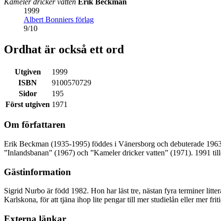
Kameler dricker vatten
Erik Beckman
1999
Albert Bonniers förlag
9
/
10
Ordhat är också ett ord
Utgiven
1999
ISBN
9100570729
Sidor
195
Först utgiven
1971
Om författaren
Erik Beckman (1935-1995) föddes i Vänersborg och debuterade 1963 me
”Inlandsbanan” (1967) och ”Kameler dricker vatten” (1971). 1991 ti
Gästinformation
Sigrid Nurbo är född 1982. Hon har läst tre, nästan fyra terminer litte
Karlskona, för att tjäna ihop lite pengar till mer studielån eller mer frit
Externa länkar