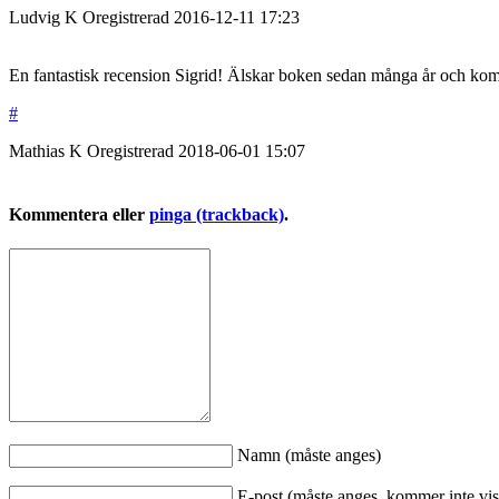
Ludvig K
Oregistrerad
2016-12-11
17:23
En fantastisk recension Sigrid! Älskar boken sedan många år och komme
#
Mathias K
Oregistrerad
2018-06-01
15:07
Kommentera eller
pinga (trackback)
.
Namn (måste anges)
E-post (måste anges, kommer inte vis