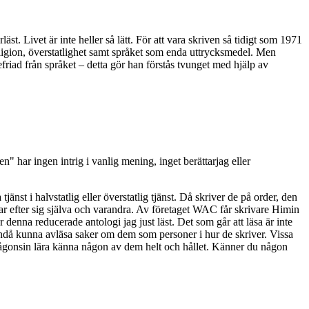
t. Livet är inte heller så lätt. För att vara skriven så tidigt som 1971
ligion, överstatlighet samt språket som enda uttrycksmedel. Men
friad från språket – detta gör han förstås tvunget med hjälp av
n" har ingen intrig i vanlig mening, inget berättarjag eller
änst i halvstatlig eller överstatlig tjänst. Då skriver de på order, den
tar efter sig själva och varandra. Av företaget WAC får skrivare Himin
är denna reducerade antologi jag just läst. Det som går att läsa är inte
 ändå kunna avläsa saker om dem som personer i hur de skriver. Vissa
g någonsin lära känna någon av dem helt och hållet. Känner du någon