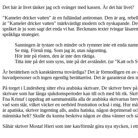
Det här är livet tänker jag och svänger med kassen. Är det här livet?
"Kameler dricker vatten" är en fulländad antiroman. Den är arg, rebelli
är "Kameler dricker vatten" märkvärdigt modern och nyskapande. Den r
språket är ju som sagt det enda vi har. Beckmans texter tvingar läsare
språkliga strategier.
Sanningen är tystare och mindre och rymmer inte ett enda namn
Se mig. Förstå mig. Som jag är, utan någonting.
Hör inte på rösten, den är inte den riktiga.
Titta inte på det som syns, inte på det avståndet. (ur "Katt och
Är berättelsen och karaktärerna trovärdiga? Det är förmodligen en av de
huvudpersoner och ingen egentlig berättarröst. Det är garanterat den m
På torget i Lindesberg sitter elva arabiska skrivare. De skriver brev på 
skrivare som har långa sjukdomsperioder kan till och med bli rik. Skri
Fna Kristaf i uppdrag att sammanställa alla de arabiska skrivarnas brev t
vad som står, vilket väcker en oerhörd frustration också i mig. Hur m
är apatiska, skriver ingenting alls, andra hatiska, någon deprimerad 
människa helt? Skulle du kunna beskriva någon av dina vänner och säga; 
Såhär skriver Mostaf Hieri som inte kan/förmår göra nya stycken, i ett 