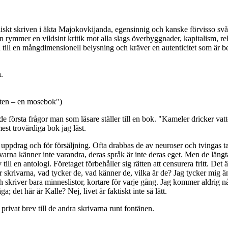
skt skriven i äkta Majokovkijanda, egensinnig och kanske förvisso svårläs
ymmer en vildsint kritik mot alla slags överbyggnader, kapitalism, re
n till en mångdimensionell belysning och kräver en autenticitet som är be
.
 Sten – en mosebok")
 första frågor man som läsare ställer till en bok. "Kameler dricker vatte
est trovärdiga bok jag läst.
uppdrag och för försäljning. Ofta drabbas de av neuroser och tvingas ta tj
varna känner inte varandra, deras språk är inte deras eget. Men de läng
ill en antologi. Företaget förbehåller sig rätten att censurera fritt. Det 
år skrivarna, vad tycker de, vad känner de, vilka är de? Jag tycker mig
och skriver bara minneslistor, kortare för varje gång. Jag kommer aldri
det här är Kalle? Nej, livet är faktiskt inte så lätt.
privat brev till de andra skrivarna runt fontänen.