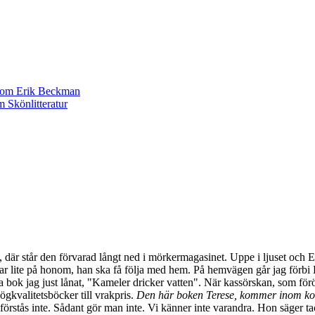
et, där står den förvarad långt ned i mörkermagasinet. Uppe i ljuset och
r lite på honom, han ska få följa med hem. På hemvägen går jag förbi Bok
a bok jag just lånat, "Kameler dricker vatten". När kassörskan, som förö
ögkvalitetsböcker till vrakpris.
Den här boken Terese, kommer inom kort
i förstås inte. Sådant gör man inte. Vi känner inte varandra. Hon säger t