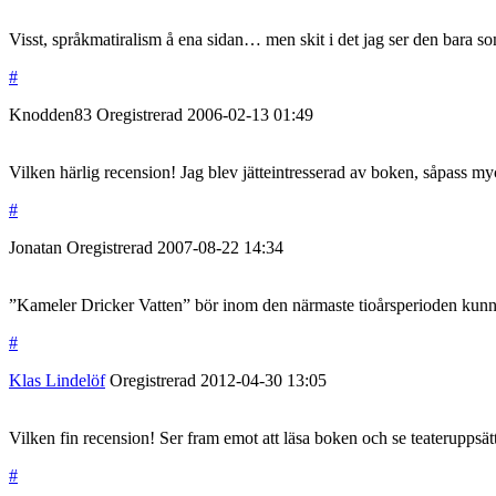
Visst, språkmatiralism å ena sidan… men skit i det jag ser den bara so
#
Knodden83
Oregistrerad
2006-02-13
01:49
Vilken härlig recension! Jag blev jätteintresserad av boken, såpass m
#
Jonatan
Oregistrerad
2007-08-22
14:34
”Kameler Dricker Vatten” bör inom den närmaste tioårsperioden kunna 
#
Klas Lindelöf
Oregistrerad
2012-04-30
13:05
Vilken fin recension! Ser fram emot att läsa boken och se teateruppsä
#