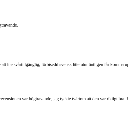
gtravande.
 lite svårtillgänglig, förbisedd svensk litteratur äntligen får komma upp
recensionen var högtravande, jag tyckte tvärtom att den var riktigt bra. F