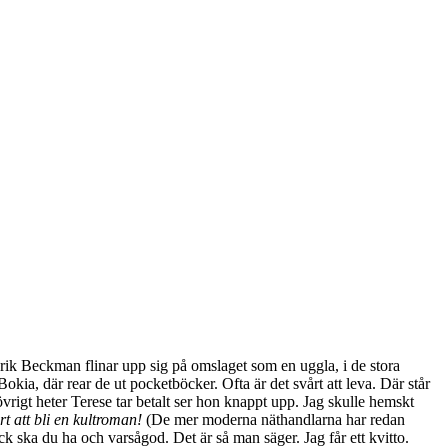
 Erik Beckman flinar upp sig på omslaget som en uggla, i de stora
ia, där rear de ut pocketböcker. Ofta är det svårt att leva. Där står
vrigt heter Terese tar betalt ser hon knappt upp. Jag skulle hemskt
 att bli en kultroman!
(De mer moderna näthandlarna har redan
ack ska du ha och varsågod. Det är så man säger. Jag får ett kvitto.