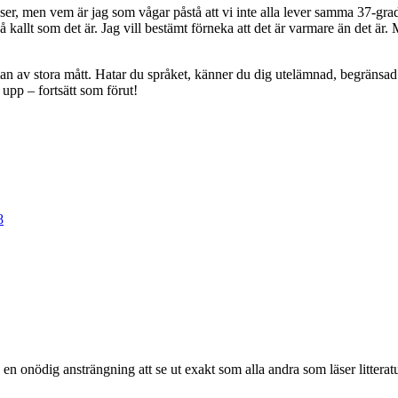
fryser, men vem är jag som vågar påstå att vi inte alla lever samma 37-gra
så kallt som det är. Jag vill bestämt förneka att det är varmare än det är.
 av stora mått. Hatar du språket, känner du dig utelämnad, begränsad o
 upp – fortsätt som förut!
8
av en onödig ansträngning att se ut exakt som alla andra som läser littera