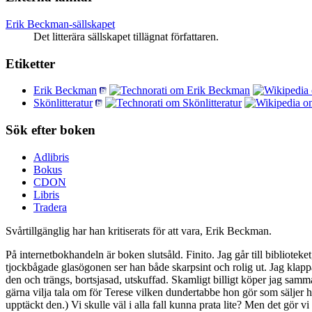
Erik Beckman-sällskapet
Det litterära sällskapet tillägnat författaren.
Etiketter
Erik Beckman
Skönlitteratur
Sök efter boken
Adlibris
Bokus
CDON
Libris
Tradera
Svårtillgänglig har han kritiserats för att vara, Erik Beckman.
På internetbokhandeln är boken slutsåld. Finito. Jag går till bibliotek
tjockbågade glasögonen ser han både skarpsint och rolig ut. Jag klappa
den och trängs, bortsjasad, utskuffad. Skamligt billigt köper jag samm
gärna vilja tala om för Terese vilken dundertabbe hon gör som säljer h
upptäckt den.) Vi skulle väl i alla fall kunna prata lite? Men det gör v