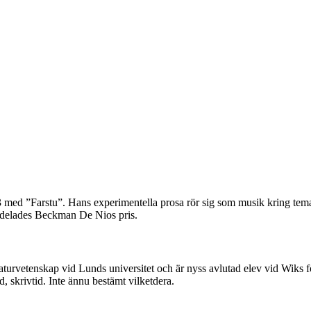
d ”Farstu”. Hans experimentella prosa rör sig som musik kring teman s
lldelades Beckman De Nios pris.
raturvetenskap vid Lunds universitet och är nyss avlutad elev vid Wiks f
id, skrivtid. Inte ännu bestämt vilketdera.