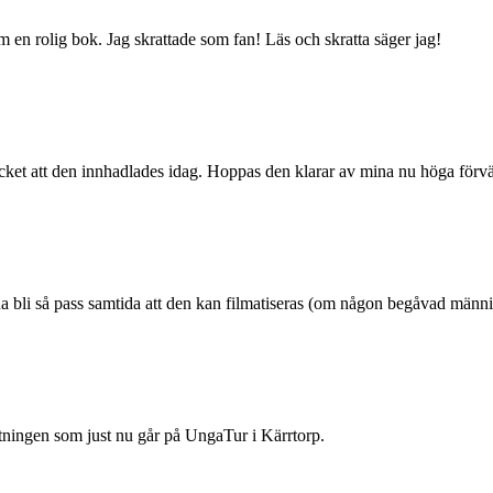
m en rolig bok. Jag skrattade som fan! Läs och skratta säger jag!
ycket att den innhadlades idag. Hoppas den klarar av mina nu höga förvä
bli så pass samtida att den kan filmatiseras (om någon begåvad människ
ttningen som just nu går på UngaTur i Kärrtorp.