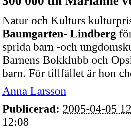
300 000 till Marianne
Natur och Kulturs kulturpri
Baumgarten- Lindberg
för
sprida barn -och ungdomskult
Barnens Bokklubb och Opsis 
barn. För tillfället är hon c
Anna Larsson
Publicerad:
2005-04-05 12
12:08