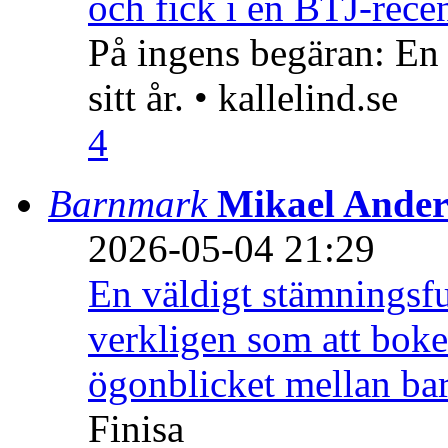
och fick i en BTJ-recen
På ingens begäran: En
sitt år. • kallelind.se
4
Barnmark
Mikael Ander
2026-05-04 21:29
En väldigt stämningsfu
verkligen som att boke
ögonblicket mellan ba
Finisa