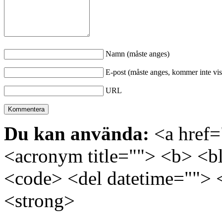
Namn (måste anges)
E-post (måste anges, kommer inte vis
URL
Du kan använda:
<a href="
<acronym title=""> <b> <bl
<code> <del datetime=""> 
<strong>