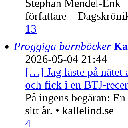
Stephan Mendel-Enk – 
författare – Dagskröni
13
Proggiga barnböcker
Ka
2026-05-04 21:44
[…] Jag läste på nätet 
och fick i en BTJ-recen
På ingens begäran: En
sitt år. • kallelind.se
4