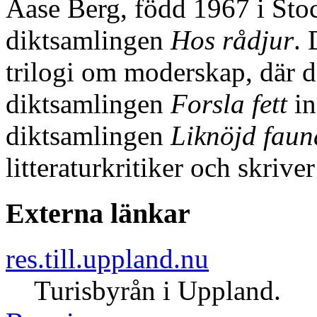
Aase Berg, född 1967 i St
diktsamlingen
Hos rådjur
. 
trilogi om moderskap, där
diktsamlingen
Forsla fett
in
diktsamlingen
Liknöjd faun
litteraturkritiker och skrive
Externa länkar
res.till.uppland.nu
Turisbyrån i Uppland.