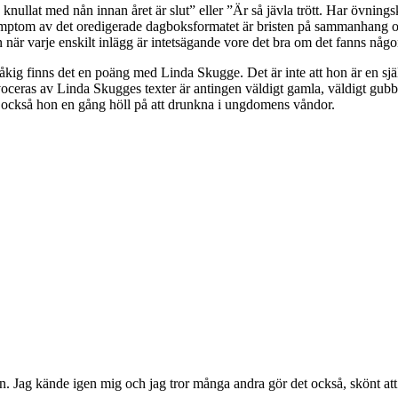
ullat med nån innan året är slut” eller ”Är så jävla trött. Har övnings
t symptom av det oredigerade dagboksformatet är bristen på sammanhang
 varje enskilt inlägg är intetsägande vore det bra om det fanns någon ri
ig finns det en poäng med Linda Skugge. Det är inte att hon är en själv
voceras av Linda Skugges texter är antingen väldigt gamla, väldigt gubb
t också hon en gång höll på att drunkna i ungdomens våndor.
 Jag kände igen mig och jag tror många andra gör det också, skönt att a