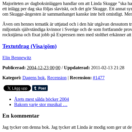
Majoriteten av dagboksinläggen handlar om att Linda Skugge ”ska ha kn
ett inlägg per dag ska följas slaviskt, och det gör Skugge. Ett anna
om Skugge-ångesten är sammanhanget kanske inte helt omistligt. Men när
Även om hennes tematik är uttjatad och i den här utgåvan dessutom tråk
miljontals självständiga kvinnor i Sverige och de som fortfarande pro
rockstjärna och fixat jobb på Expressen men med stolthet erkänner at
Textutdrag (Visa/göm)
Elin Bennewitz
Publicerad:
2004-12-23 00:00
/
Uppdaterad:
2011-02-13 21:28
Kategori:
Dagens bok
,
Recension
|
Recension:
#1477
Årets mest sålda böcker 2004
Bakom varje stor musikal …
En kommentar
Jag tycker om denna bok. Jag tycker att Linda är modig som ger ut den.