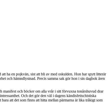
 att ha en pojkvän, sist att bli av med oskulden. Hon har spytt litterär
 bitterhet och hämndlystnad. Precis samma sak gör hon i sin dagbok åren
ch manifest och böcker om alla vrår i sitt förvuxna tonårshuvud drar
intressanthet. Och det gör den väl i dagens kändisfetischistiska
 bara att det som finns att hitta mellan pärmarna är lika tråkigt som