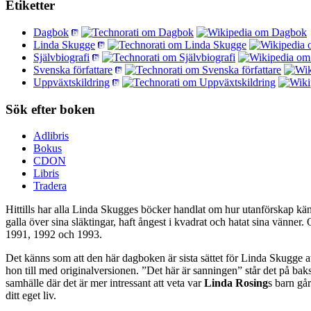
Etiketter
Dagbok
Linda Skugge
Självbiografi
Svenska författare
Uppväxtskildring
Sök efter boken
Adlibris
Bokus
CDON
Libris
Tradera
Hittills har alla Linda Skugges böcker handlat om hur utanförskap känns.
galla över sina släktingar, haft ångest i kvadrat och hatat sina vänner.
1991, 1992 och 1993.
Det känns som att den här dagboken är sista sättet för Linda Skugge at
hon till med originalversionen. ”Det här är sanningen” står det på bak
samhälle där det är mer intressant att veta var
Linda Rosing
s barn går
ditt eget liv.