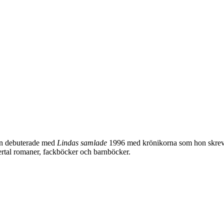
Hon debuterade med
Lindas samlade
1996 med krönikorna som hon skrev 
flertal romaner, fackböcker och barnböcker.