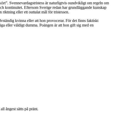
kört”. Svennevardagstristess är naturligtvis oundvikligt om regeln om
 och kontinuitet. Eftersom Sverige redan har grundläggande kunskap
ktning eller ett outtalat mål för tristessen.
ständig kvinna eller att hon provocerar. För det finns faktiskt
iga eller väldigt dumma. Poängen är att hon gift sig med en
ll ångest sätts på pränt.