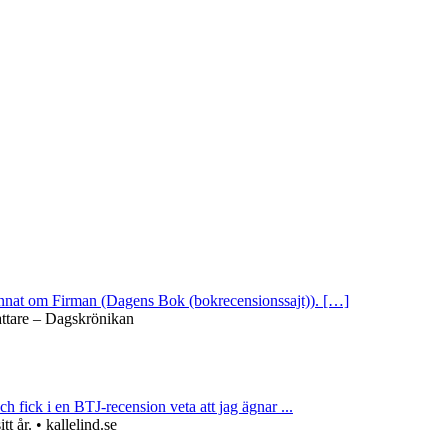
 annat om Firman (Dagens Bok (bokrecensionssajt)). […]
attare – Dagskrönikan
ch fick i en BTJ-recension veta att jag ägnar ...
 år. • kallelind.se