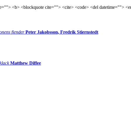
tle=""> <b> <blockquote cite=""> <cite> <code> <del datetime=""> <e
onens fiender
Peter Jakobsson, Fredrik Stiernstedt
 klack
Matthew Diffee