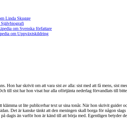
 Hon har skrivit om att vara sist av alla: sist med att få mens, sist med
 Och till sist har hon visat hur alla oförtjänta nederlag förvandlats till
t klämma ut lite publicerbar text ur sina tonår. När hon skrivit guider o
sidan. Det är kanske tänkt att den meningen skall borga för någon slags 
 på dagis än varför hon är känd till att börja med. Egentligen betyder det