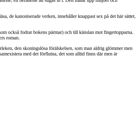
else, en berättelse att sugas in i. Den målar upp miljöer och
läsa, de kanoniserade verken, innehåller knappast sex på det här sättet,
n (som också fodrar bokens pärmar) och till känslan mot fingertopparna.
ers roman.
 kärleken, den skoningslösa förälskelsen, som man aldrig glömmer men
amexistera med det förflutna, det som alltid finns där men är