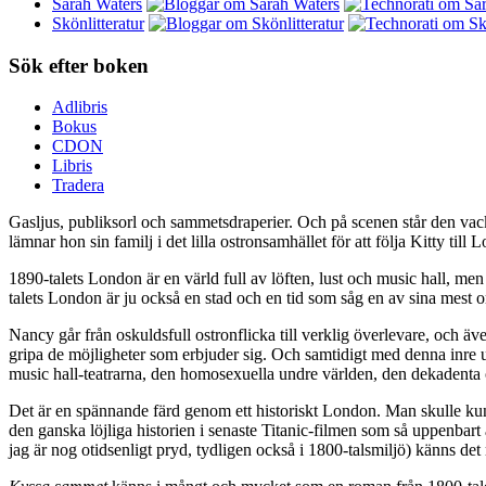
Sarah Waters
Skönlitteratur
Sök efter boken
Adlibris
Bokus
CDON
Libris
Tradera
Gasljus, publiksorl och sammetsdraperier. Och på scenen står den vackra
lämnar hon sin familj i det lilla ostronsamhället för att följa Kitty ti
1890-talets London är en värld full av löften, lust och music hall, me
talets London är ju också en stad och en tid som såg en av sina mest 
Nancy går från oskuldsfull ostronflicka till verklig överlevare, och ä
gripa de möjligheter som erbjuder sig. Och samtidigt med denna inre u
music hall-teatrarna, den homosexuella undre världen, den dekadenta 
Det är en spännande färd genom ett historiskt London. Man skulle kunna
den ganska löjliga historien i senaste Titanic-filmen som så uppenbart är
jag är nog otidsenligt pryd, tydligen också i 1800-talsmiljö) känns det