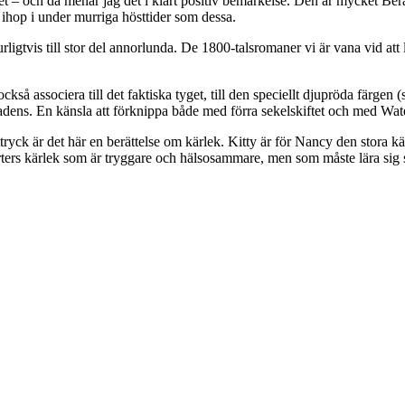
 och då menar jag det i klart positiv bemärkelse. Den är mycket Berätt
 ihop i under murriga hösttider som dessa.
rligtvis till stor del annorlunda. De 1800-talsromaner vi är vana vid att 
också associera till det faktiska tyget, till den speciellt djupröda färge
ens. En känsla att förknippa både med förra sekelskiftet och med Wat
ttryck är det här en berättelse om kärlek. Kitty är för Nancy den stora
orters kärlek som är tryggare och hälsosammare, men som måste lära sig s