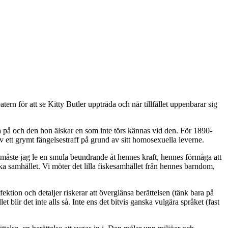
ern för att se Kitty Butler uppträda och när tillfället uppenbarar sig
mn på och den hon älskar en som inte törs kännas vid den. För 1890-
av ett grymt fängelsestraff på grund av sitt homosexuella leverne.
a måste jag le en smula beundrande åt hennes kraft, hennes förmåga att
a samhället. Vi möter det lilla fiskesamhället från hennes barndom,
ktion och detaljer riskerar att överglänsa berättelsen (tänk bara på
 blir det inte alls så. Inte ens det bitvis ganska vulgära språket (fast