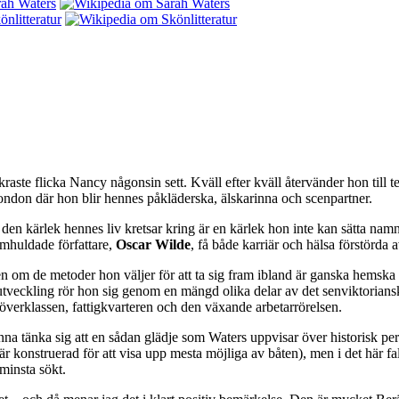
ste flicka Nancy någonsin sett. Kväll efter kväll återvänder hon till teat
ll London där hon blir hennes påkläderska, älskarinna och scenpartner.
n den kärlek hennes liv kretsar kring är en kärlek hon inte kan sätta na
omhuldade författare,
Oscar Wilde
, få både karriär och hälsa förstörda 
ven om de metoder hon väljer för att ta sig fram ibland är ganska hemsk
tveckling rör hon sig genom en mängd olika delar av det senviktoriansk
överklassen, fattigkvarteren och den växande arbetarrörelsen.
 tänka sig att en sådan glädje som Waters uppvisar över historisk perfe
 konstruerad för att visa upp mesta möjliga av båten), men i det här fallet
 minsta sökt.