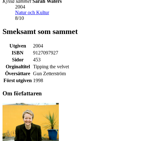
Kyssa sammet
Sarah Waters
2004
Natur och Kultur
8
/
10
Smeksamt som sammet
Utgiven
2004
ISBN
9127097927
Sidor
453
Orginaltitel
Tipping the velvet
Översättare
Gun Zetterström
Först utgiven
1998
Om författaren