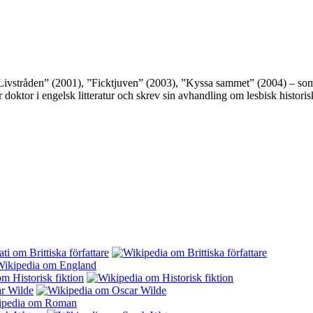
”Livstråden” (2001), ”Ficktjuven” (2003), ”Kyssa sammet” (2004) – som
oktor i engelsk litteratur och skrev sin avhandling om lesbisk historisk