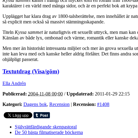
Kyssa sammet
känns i mångt och mycket som en roman från 1800-talet –
karaktärer i en värld med många sidor, och är en perfekt bok att krypa
Upplägget har klara drag av 1800-talsberättelse, men innehållet är natu
så explicit men också så massivt stämningsskapande.
Titeln
Kyssa sammet
är naturligtvis ett sexuellt uttryck, men man kan 
Känslan av både lyx, ombonad och värme, romantik eller kanske dekad
Men mer än historiskt intressanta miljöer och mer än grova sexuella u
inte kan leva med och kanske heller aldrig förlåter. Det finns andra s
ohjälpligt passerat.
Textutdrag (Visa/göm)
Ella Andrén
Publicerad:
2004-11-08 00:00
/
Uppdaterad:
2011-01-29 22:15
Kategori:
Dagens bok
,
Recension
|
Recension:
#1408
Självrättfärdigande skenpastoral
De 50 bästa filmatiserade böckerna