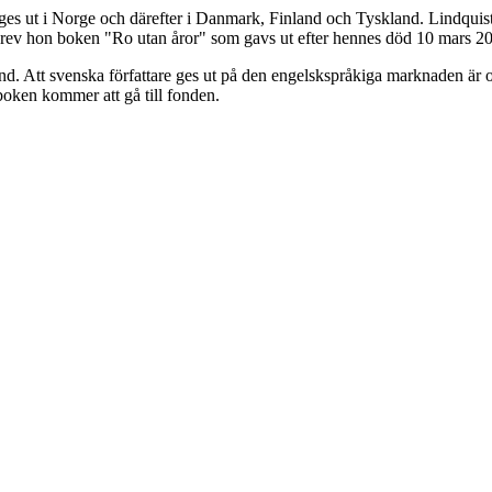
ges ut i Norge och därefter i Danmark, Finland och Tyskland. Lindquis
krev hon boken "Ro utan åror" som gavs ut efter hennes död 10 mars 2
and. Att svenska författare ges ut på den engelskspråkiga marknaden är o
boken kommer att gå till fonden.