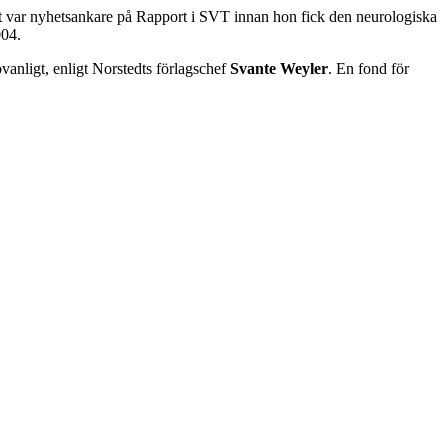
t var nyhetsankare på Rapport i SVT innan hon fick den neurologiska
004.
vanligt, enligt Norstedts förlagschef
Svante Weyler
. En fond för