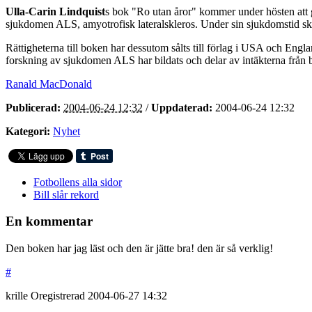
Ulla-Carin Lindquist
s bok "Ro utan åror" kommer under hösten att 
sjukdomen ALS, amyotrofisk lateralskleros. Under sin sjukdomstid s
Rättigheterna till boken har dessutom sålts till förlag i USA och Engl
forskning av sjukdomen ALS har bildats och delar av intäkterna från 
Ranald MacDonald
Publicerad:
2004-06-24 12:32
/
Uppdaterad:
2004-06-24 12:32
Kategori:
Nyhet
Fotbollens alla sidor
Bill slår rekord
En kommentar
Den boken har jag läst och den är jätte bra! den är så verklig!
#
krille
Oregistrerad
2004-06-27
14:32