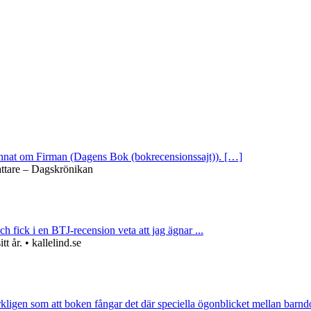
 annat om Firman (Dagens Bok (bokrecensionssajt)). […]
attare – Dagskrönikan
ch fick i en BTJ-recension veta att jag ägnar ...
 år. • kallelind.se
rkligen som att boken fångar det där speciella ögonblicket mellan barnd