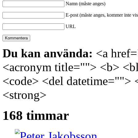
Namn (måste anges)
E-post (måste anges, kommer inte vis
URL
Du kan använda:
<a href="
<acronym title=""> <b> <bl
<code> <del datetime=""> 
<strong>
168 timmar