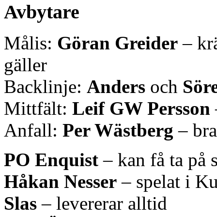
Avbytare
Målis:
Göran Greider
– krä
gäller
Backlinje:
Anders
och
Sör
Mittfält:
Leif GW Persson
Anfall:
Per Wästberg
– bra
PO Enquist
– kan få ta på 
Håkan Nesser
– spelat i 
Slas
– levererar alltid