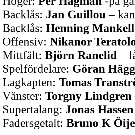
Höger:
Per Hagman
-på gå
Backlås:
Jan Guillou
– kan
Backlås:
Henning Mankell
Offensiv:
Nikanor Teratol
Mittfält:
Björn Ranelid
– l
Spelfördelare:
Göran Häg
Lagkapten:
Tomas Transt
Vänster:
Torgny Lindgren
Supertalang:
Jonas Hassen
Fadersgetalt:
Bruno K Öije