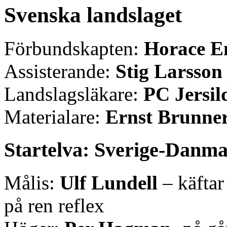
Svenska landslaget
Förbundskapten:
Horace E
Assisterande:
Stig Larsson
Landslagsläkare:
PC Jersil
Materialare:
Ernst Brunne
Startelva: Sverige-Danma
Målis:
Ulf Lundell
– käftar
på ren reflex