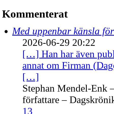
Kommenterat
Med uppenbar känsla för
2026-06-29 20:22
[…] Han har även publi
annat om Firman (Dage
[…]
Stephan Mendel-Enk – 
författare – Dagskröni
13