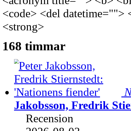
<acronym title=""> <b> <bl
<code> <del datetime=""> 
<strong>
168 timmar
N
Jakobsson, Fredrik Stie
Recension