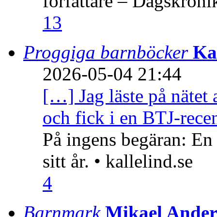
författare – Dagskröni
13
Proggiga barnböcker
Ka
2026-05-04 21:44
[…] Jag läste på nätet 
och fick i en BTJ-recen
På ingens begäran: En
sitt år. • kallelind.se
4
Barnmark
Mikael Ander