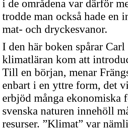
i de områdena var därför m
trodde man också hade en inv
mat- och dryckesvanor.
I den här boken spårar Car
klimatläran kom att introduc
Till en början, menar Fräng
enbart i en yttre form, det v
erbjöd många ekonomiska fö
svenska naturen innehöll må
resurser. ”Klimat” var näml