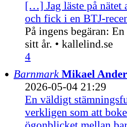
[…] Jag läste på nätet 
och fick i en BTJ-recen
På ingens begäran: En
sitt år. • kallelind.se
4
Barnmark
Mikael Ander
2026-05-04 21:29
En väldigt stämningsfu
verkligen som att boke
ögonblicket mellan ba