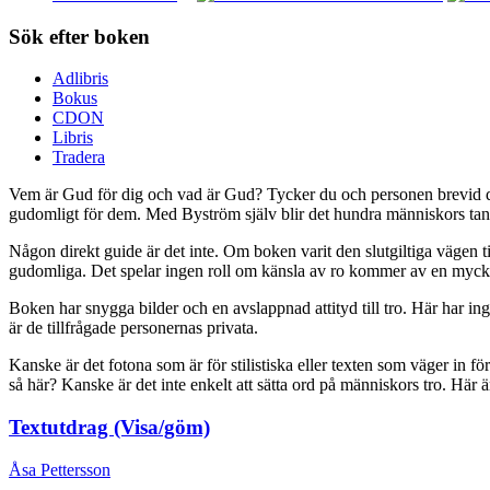
Sök efter boken
Adlibris
Bokus
CDON
Libris
Tradera
Vem är Gud för dig och vad är Gud? Tycker du och personen brevid dig 
gudomligt för dem. Med Byström själv blir det hundra människors ta
Någon direkt guide är det inte. Om boken varit den slutgiltiga vägen til
gudomliga. Det spelar ingen roll om känsla av ro kommer av en mycket s
Boken har snygga bilder och en avslappnad attityd till tro. Här har in
är de tillfrågade personernas privata.
Kanske är det fotona som är för stilistiska eller texten som väger in f
så här? Kanske är det inte enkelt att sätta ord på människors tro. Här är 
Textutdrag (Visa/göm)
Åsa Pettersson