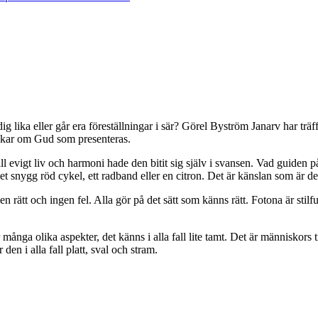
lika eller går era föreställningar i sär? Görel Byström Janarv har trä
nkar om Gud som presenteras.
l evigt liv och harmoni hade den bitit sig själv i svansen. Vad guiden påv
nygg röd cykel, ett radband eller en citron. Det är känslan som är det v
gen rätt och ingen fel. Alla gör på det sätt som känns rätt. Fotona är st
ör många olika aspekter, det känns i alla fall lite tamt. Det är människo
den i alla fall platt, sval och stram.