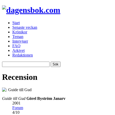
Start
Senaste veckan
Krönikor
Teman
Intervjuer
FAQ
Arkivet
Redaktionen
Recension
Guide till Gud
Görel Byström Janarv
2001
Forum
4
/
10