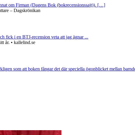
 annat om Firman (Dagens Bok (bokrecensionssajt)). […]
attare – Dagskrönikan
ch fick i en BTJ-recension veta att jag ägnar ...
 år. • kallelind.se
rkligen som att boken fångar det där speciella ögonblicket mellan barnd