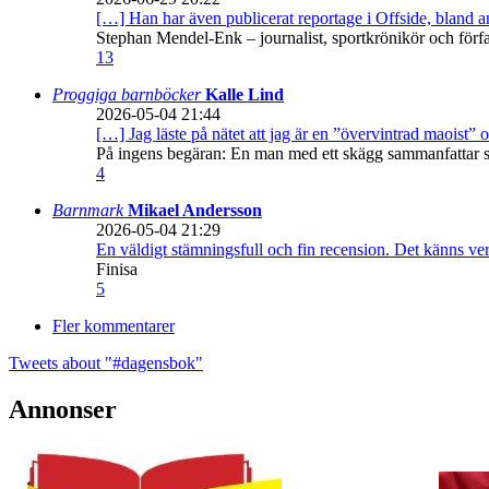
[…] Han har även publicerat reportage i Offside, bland
Stephan Mendel-Enk – journalist, sportkrönikör och förf
13
Proggiga barnböcker
Kalle Lind
2026-05-04 21:44
[…] Jag läste på nätet att jag är en ”övervintrad maoist” o
På ingens begäran: En man med ett skägg sammanfattar sitt
4
Barnmark
Mikael Andersson
2026-05-04 21:29
En väldigt stämningsfull och fin recension. Det känns ve
Finisa
5
Fler kommentarer
Tweets about "#dagensbok"
Annonser