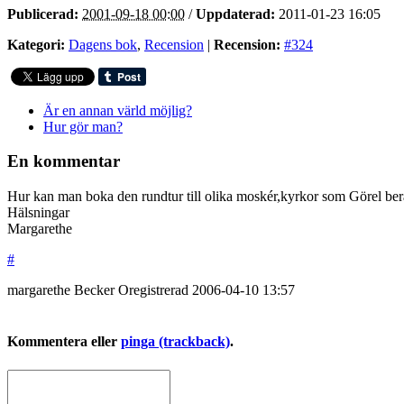
Publicerad:
2001-09-18 00:00
/
Uppdaterad:
2011-01-23 16:05
Kategori:
Dagens bok
,
Recension
|
Recension:
#324
Är en annan värld möjlig?
Hur gör man?
En kommentar
Hur kan man boka den rundtur till olika moskér,kyrkor som Görel be
Hälsningar
Margarethe
#
margarethe Becker
Oregistrerad
2006-04-10
13:57
Kommentera eller
pinga (trackback)
.