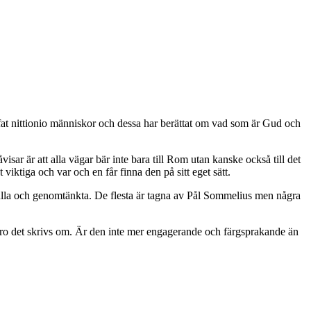
ffat nittionio människor och dessa har berättat om vad som är Gud och
isar är att alla vägar bär inte bara till Rom utan kanske också till det
iktiga och var och en får finna den på sitt eget sätt.
ilfulla och genomtänkta. De flesta är tagna av Pål Sommelius men några
rs tro det skrivs om. Är den inte mer engagerande och färgsprakande än