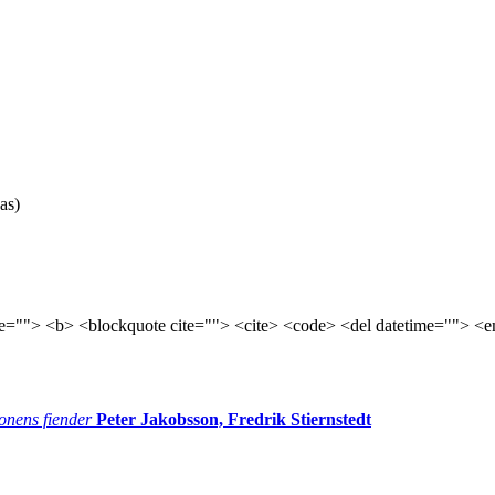
as)
tle=""> <b> <blockquote cite=""> <cite> <code> <del datetime=""> <e
onens fiender
Peter Jakobsson, Fredrik Stiernstedt