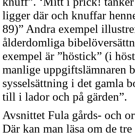
knuff”. ‘Mitt i prick! tänke
ligger där och knuffar henn
89)” Andra exempel illustrer
ålderdomliga bibelöversättni
exempel är ”höstick” (i hös
manlige uppgiftslämnaren be
sysselsättning i det gamla b
till i lador och på gärden”.
Avsnittet Fula gårds- och o
Där kan man läsa om de tre 