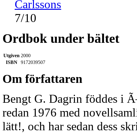
Carlssons
7
/
10
Ordbok under bältet
Utgiven
2000
ISBN
9172039507
Om författaren
Bengt G. Dagrin föddes i Ã
redan 1976 med novellsamlin
lätt!, och har sedan dess skr