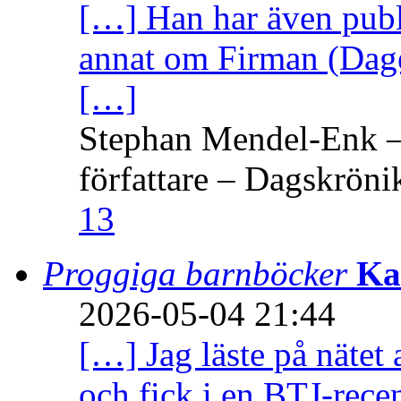
[…] Han har även publi
annat om Firman (Dage
[…]
Stephan Mendel-Enk – 
författare – Dagskröni
13
Proggiga barnböcker
Ka
2026-05-04 21:44
[…] Jag läste på nätet 
och fick i en BTJ-recen