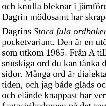
och knulla bleknar i jämfö
Dagrin mödosamt har skrapa
Dagrins
Stora fula ordboke
pocketvariant. Den är en u
som utkom 1985. Från A till 
snuskiga ord du kan tänka 
sidor. Många ord är dialekta
tiden, och jag både gläds oc
och elände knappast har v
fantasirikedomen på det sn