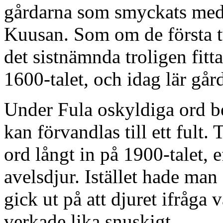
gårdarna som smyckats me
Kuusan. Som om de första tv
det sistnämnda troligen fitt
1600-talet, och idag lär går
Under Fula oskyldiga ord be
kan förvandlas till ett fult. T
ord långt in på 1900-talet,
avelsdjur. Istället hade ma
gick ut på att djuret ifråga
verkade lika snuskigt.