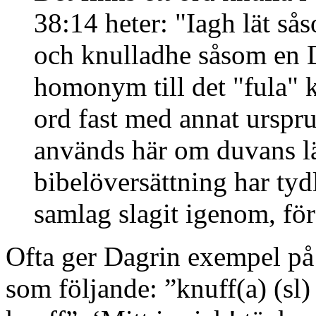
38:14 heter: "Iagh lät s
och knulladhe såsom en D
homonym till det "fula" kn
ord fast med annat urspr
används här om duvans lä
bibelöversättning har tyd
samlag slagit igenom, för
Ofta ger Dagrin exempel på 
som följande: ”knuff(a) (sl) 