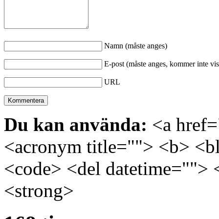
Namn (måste anges)
E-post (måste anges, kommer inte vis
URL
Du kan använda:
<a href="
<acronym title=""> <b> <bl
<code> <del datetime=""> 
<strong>