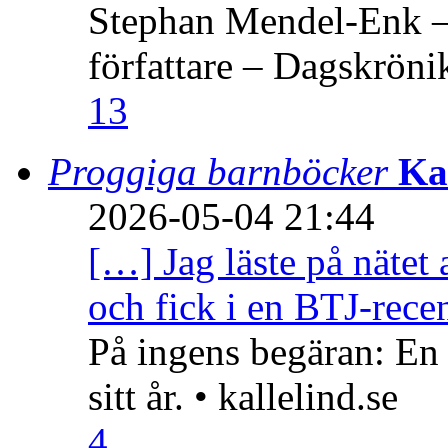
Stephan Mendel-Enk – 
författare – Dagskröni
13
Proggiga barnböcker
Ka
2026-05-04 21:44
[…] Jag läste på nätet 
och fick i en BTJ-recen
På ingens begäran: En
sitt år. • kallelind.se
4