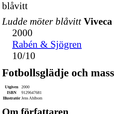
Ludde möter blåvitt
Viveca
2000
Rabén & Sjögren
10
/
10
Fotbollsglädje och mass
Utgiven
2000
ISBN
9129647681
Illustratör
Jens Ahlbom
Om författaren