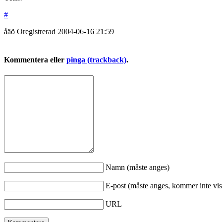
#
åäö
Oregistrerad
2004-06-16
21:59
Kommentera eller
pinga (trackback)
.
Namn (måste anges)
E-post (måste anges, kommer inte vis
URL