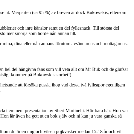
kan se ut. Merparten (ca 95 %) av breven är dock Bukowskis, eftersom
bblerier och inre känslor samt en del fyllesnack. Till största del
esto mer smörja som hörde nån annan till.
 är mina, dina eller nån annans förutom avsändarens och mottagarens.
 en hel del hängivna fans som vill veta allt om Mr Buk och de glufsar
lötsligt kommer på Bukowskis storhet!).
pphetsande att försöka pussla ihop vad dessa två fylleapor egentligen
.
cket eminent presentation av Sheri Martinelli. Hör bara här: Hon var
 Hon lär även ha gett ut en bok själv och ni kan ju vara ganska så
lt om du är en ung och vilsen pojkvasker mellan 15-18 år och vill