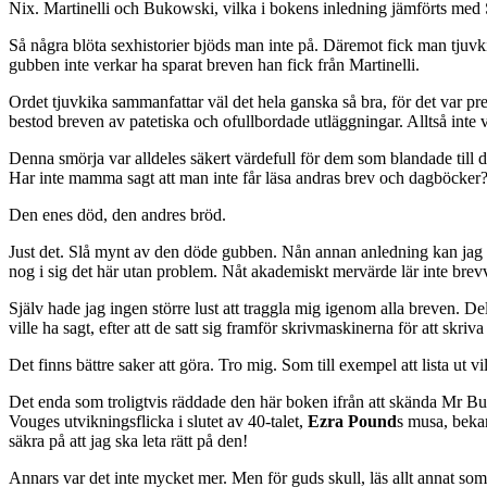
Nix. Martinelli och Bukowski, vilka i bokens inledning jämförts med S
Så några blöta sexhistorier bjöds man inte på. Däremot fick man tjuvk
gubben inte verkar ha sparat breven han fick från Martinelli.
Ordet tjuvkika sammanfattar väl det hela ganska så bra, för det var prec
bestod breven av patetiska och ofullbordade utläggningar. Alltså inte 
Denna smörja var alldeles säkert värdefull för dem som blandade till 
Har inte mamma sagt att man inte får läsa andras brev och dagböcker?
Den enes död, den andres bröd.
Just det. Slå mynt av den döde gubben. Nån annan anledning kan jag int
nog i sig det här utan problem. Nåt akademiskt mervärde lär inte brevv
Själv hade jag ingen större lust att traggla mig igenom alla breven. Del
ville ha sagt, efter att de satt sig framför skrivmaskinerna för att sk
Det finns bättre saker att göra. Tro mig. Som till exempel att lista ut vil
Det enda som troligtvis räddade den här boken ifrån att skända Mr Buk
Vouges utvikningsflicka i slutet av 40-talet,
Ezra Pound
s musa, bekan
säkra på att jag ska leta rätt på den!
Annars var det inte mycket mer. Men för guds skull, läs allt annat so