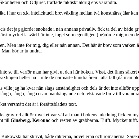
könheten och Odjuret, träffade faktiskt aldrig ens varandra.
ika i hur en s.k. intellektuell brevväxling mellan två konstnärssjälar 
is det jag gjorde: snokade i nån annans privatliv, fick ta del av både gru
värst mycket läsvärt här inte, inget som egentligen (be)rörde mig men d
den. Men inte för mig, dig eller nån annan. Det här är brev som varken
 Man börjar ju undra.
e se till varför man har givit ut den här boken. Visst, det finns säkert
äxlingen heller ha – inte de närmaste hundra åren i alla fall (då man p
s ville jag ha kvar nån slags anständighet och dels är det inte alltför u
riva långa, långa, långa osammanhängande och felstavade brev till varandra
ket versmått det är i försättsbladets text.
s gravfrid alltför mycket var väl att man i bokens inledning fick en my
t till
Ginsberg
,
Kerouac
och resten av grabbarna. Tufft. Mycket tufft.
m Bukowski har skrivit, både dikterna, novellerna och romanerna. Särski