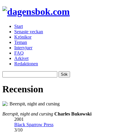
Start
Senaste veckan
Krönikor
Teman
Intervjuer
FAQ
Arkivet
Redaktionen
Recension
Beerspit, night and cursing
Charles Bukowski
2001
Black Sparrow Press
3
/
10