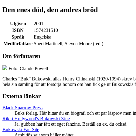
Den enes död, den andres bröd
Utgiven
2001
ISBN
1574231510
Språk
Engelska
Medförfattare
Sheri Martinell, Steven Moore (red.)
Om författaren
Foto: Claude Powell
Charles ”Buk” Bukowski alias Henry Chinanski (1920-1994) skrev både
hela sin samling för att försörja honom om han fick ge ut Bukowskis
Externa länkar
Black Sparrow Press
Buks förlag. Här hittar du en biografi och ett par läsprov men i
Rikki Hollywood's Bukowski Zine
Ja, gubben har fått ett eget fanzine. Beställ ett ex. du också.
Bukowski Fan Site
Ambitiös sajt som håller måttet.