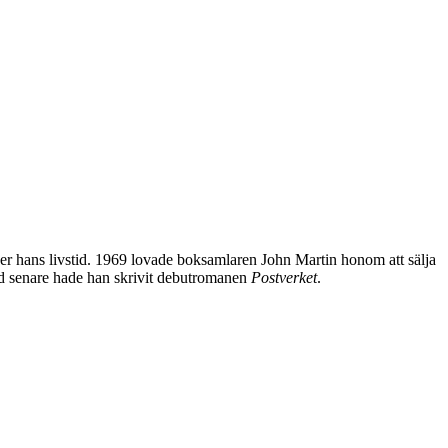
r hans livstid. 1969 lovade boksamlaren John Martin honom att sälja
ad senare hade han skrivit debutromanen
Postverket
.