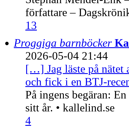
författare – Dagskröni
13
Proggiga barnböcker
Ka
2026-05-04 21:44
[…] Jag läste på nätet 
och fick i en BTJ-recen
På ingens begäran: En
sitt år. • kallelind.se
4