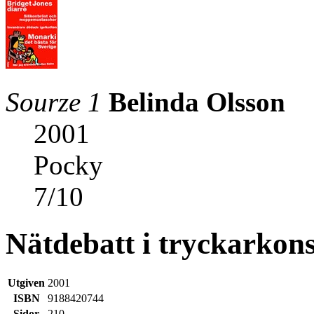
Sourze 1
Belinda Olsson
2001
Pocky
7
/
10
Nätdebatt i tryckarkon
Utgiven
2001
ISBN
9188420744
Sidor
210