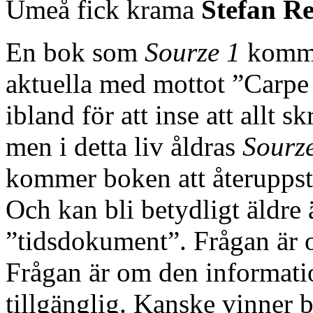
Umeå fick krama
Stefan R
En bok som
Sourze 1
kommer
aktuella med mottot ”Carpe
ibland för att inse att allt sk
men i detta liv åldras
Sourz
kommer boken att återuppstå 
Och kan bli betydligt äldre ä
”tidsdokument”. Frågan är o
Frågan är om den informati
tillgänglig. Kanske vinner 