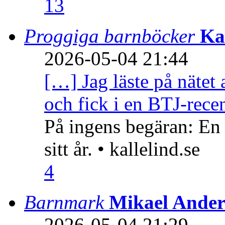
13
Proggiga barnböcker
Ka
2026-05-04 21:44
[…] Jag läste på nätet 
och fick i en BTJ-recen
På ingens begäran: En
sitt år. • kallelind.se
4
Barnmark
Mikael Ander
2026-05-04 21:29