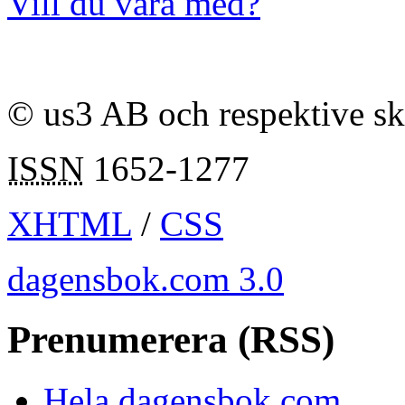
Vill du vara med?
© us3 AB och respektive s
ISSN
1652-1277
XHTML
/
CSS
dagensbok.com 3.0
Prenumerera (RSS)
Hela dagensbok.com