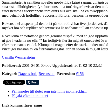
Sammantaget är samtliga noveller uppbyggda kring samma utgångspunkt.
sina sista tillhörigheter, fyra hormonstinna tonåringar bevistar den 
sitter hemma i flickvännens föräldrars hus och skall ha en avkopplande 
med behag och hotfullhet. Successivt förlorar personerna greppet över
Bokens titel anspelar på den brist på kontroll vi har över jordelivet, 
mycket bra och repliker och textmassa är nedbantat till att endast ta u
Novellerna är författade genom genuint talspråk, med en god uppfattni
ni goa i vaderna nu eller"? får troligtvis fler än mig att omedvetet öv
efter mer mattas en del. Klumpen i magen efter det starka mötet med 
vilket ger känslan av en återhämtningsfas, för att sedan få mig att åter
Camilla Wennerström
Publicerad:
2001-04-01 00:00
/
Uppdaterad:
2011-02-10 22:32
Kategori:
Dagens bok
,
Recension
|
Recension:
#156
Påminnelse till slutet som inte finns inom räckhåll
På jakt efter tomrummet
Inga kommentarer ännu