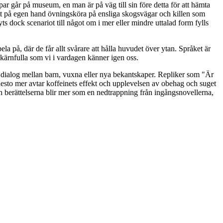
r går på museum, en man är på väg till sin före detta för att hämta
att på egen hand övningsköra på ensliga skogsvägar och killen som
s dock scenariot till något om i mer eller mindre uttalad form fylls
la på, där de får allt svårare att hålla huvudet över ytan. Språket är
h kärnfulla som vi i vardagen känner igen oss.
n dialog mellan barn, vuxna eller nya bekantskaper. Repliker som "Är
, desto mer avtar koffeinets effekt och upplevelsen av obehag och suget
h berättelserna blir mer som en nedtrappning från ingångsnovellerna,