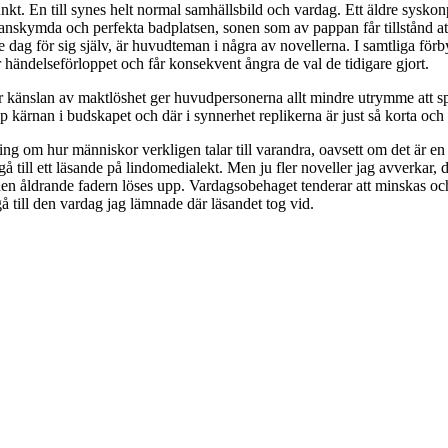
 En till synes helt normal samhällsbild och vardag. Ett äldre syskonpa
undanskymda och perfekta badplatsen, sonen som av pappan får tillstånd 
dag för sig själv, är huvudteman i några av novellerna. I samtliga förbyt
 händelseförloppet och får konsekvent ångra de val de tidigare gjort.
där känslan av maktlöshet ger huvudpersonerna allt mindre utrymme att spe
pp kärnan i budskapet och där i synnerhet replikerna är just så korta oc
ng om hur människor verkligen talar till varandra, oavsett om det är e
ergå till ett läsande på lindomedialekt. Men ju fler noveller jag avverkar
den åldrande fadern löses upp. Vardagsobehaget tenderar att minskas oc
gå till den vardag jag lämnade där läsandet tog vid.