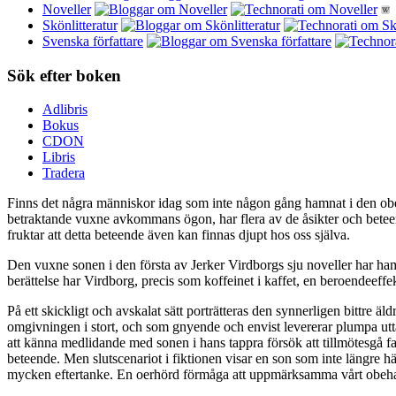
Noveller
Skönlitteratur
Svenska författare
Sök efter boken
Adlibris
Bokus
CDON
Libris
Tradera
Finns det några människor idag som inte någon gång hamnat i den obehag
betraktande vuxne avkommans ögon, har flera av de åsikter och beteend
fruktar att detta beteende även kan finnas djupt hos oss själva.
Den vuxne sonen i den första av Jerker Virdborgs sju noveller har hamn
berättelse har Virdborg, precis som koffeinet i kaffet, en beroendeeffe
På ett skickligt och avskalat sätt porträtteras den synnerligen bittre
omgivningen i stort, och som gnyende och envist levererar plumpa utt
att känna medlidande med sonen i hans tappra försök att tillmötesgå f
beteende. Men slutscenariot i fiktionen visar en son som inte längre h
mycken eftertanke. En oerhörd förmåga att uppmärksamma vårt obehag