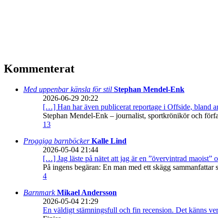
Kommenterat
Med uppenbar känsla för stil
Stephan Mendel-Enk
2026-06-29 20:22
[…] Han har även publicerat reportage i Offside, bland
Stephan Mendel-Enk – journalist, sportkrönikör och förf
13
Proggiga barnböcker
Kalle Lind
2026-05-04 21:44
[…] Jag läste på nätet att jag är en ”övervintrad maoist” o
På ingens begäran: En man med ett skägg sammanfattar sitt
4
Barnmark
Mikael Andersson
2026-05-04 21:29
En väldigt stämningsfull och fin recension. Det känns ve