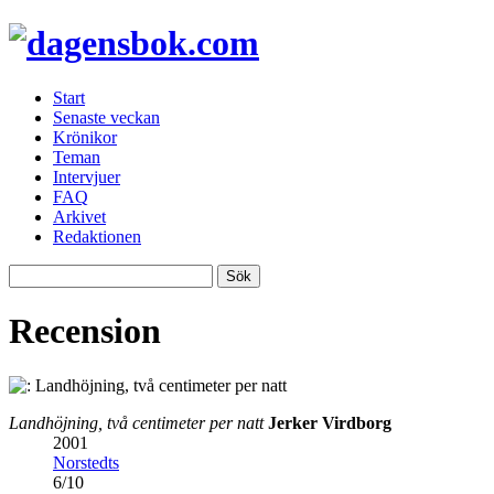
Start
Senaste veckan
Krönikor
Teman
Intervjuer
FAQ
Arkivet
Redaktionen
Recension
Landhöjning, två centimeter per natt
Jerker Virdborg
2001
Norstedts
6
/
10