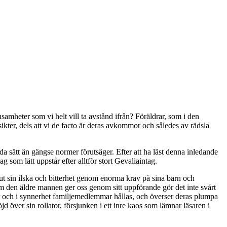
amheter som vi helt vill ta avstånd ifrån? Föräldrar, som i den
kter, dels att vi de facto är deras avkommor och således av rädsla
a sätt än gängse normer förutsäger. Efter att ha läst denna inledande
 som lätt uppstår efter alltför stort Gevaliaintag.
 ut sin ilska och bitterhet genom enorma krav på sina barn och
m den äldre mannen ger oss genom sitt uppförande gör det inte svårt
or och i synnerhet familjemedlemmar hållas, och överser deras plumpa
 över sin rollator, försjunken i ett inre kaos som lämnar läsaren i