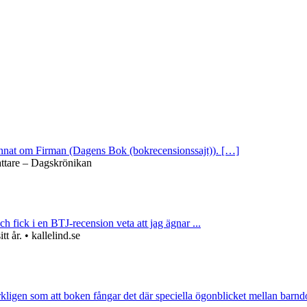
 annat om Firman (Dagens Bok (bokrecensionssajt)). […]
attare – Dagskrönikan
ch fick i en BTJ-recension veta att jag ägnar ...
 år. • kallelind.se
rkligen som att boken fångar det där speciella ögonblicket mellan barnd