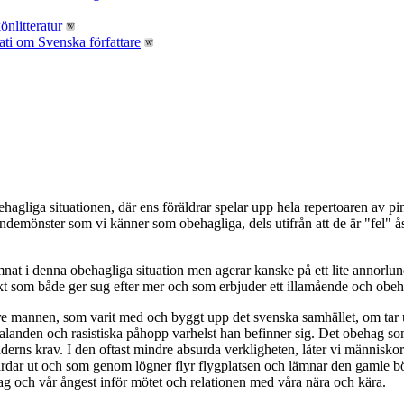
liga situationen, där ens föräldrar spelar upp hela repertoaren av pins
emönster som vi känner som obehagliga, dels utifrån att de är "fel" åsi
at i denna obehagliga situation men agerar kanske på ett lite annorlund
kt som både ger sug efter mer och som erbjuder ett illamående och obehag
 äldre mannen, som varit med och byggt upp det svenska samhället, om tar
alanden och rasistiska påhopp varhelst han befinner sig. Det obehag so
aderns krav. I den oftast mindre absurda verkligheten, låter vi människ
ärdar ut och som genom lögner flyr flygplatsen och lämnar den gamle böjd
 och vår ångest inför mötet och relationen med våra nära och kära.