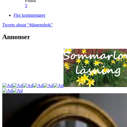
Finisa
5
Fler kommentarer
Tweets about "#dagensbok"
Annonser