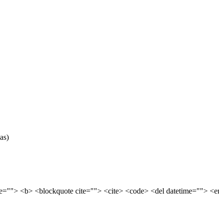
as)
tle=""> <b> <blockquote cite=""> <cite> <code> <del datetime=""> <e