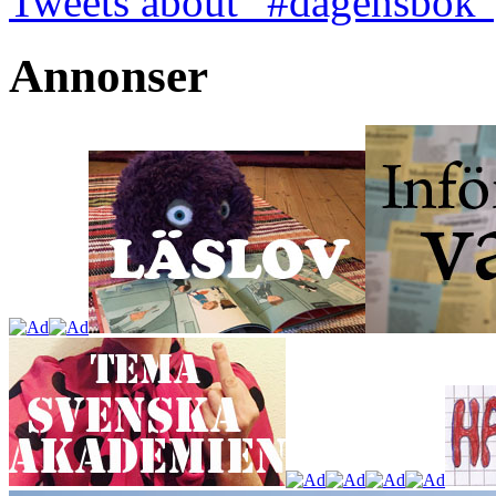
Tweets about "#dagensbok"
Annonser