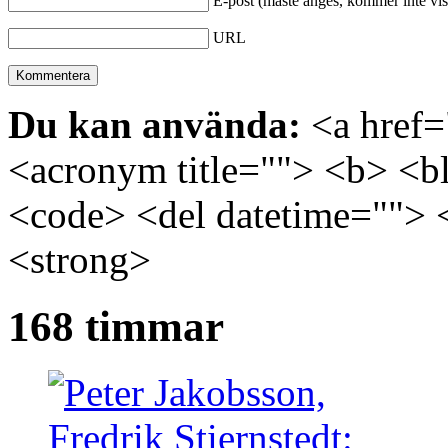
E-post (måste anges, kommer inte vis
URL
Du kan använda:
<a href="
<acronym title=""> <b> <bl
<code> <del datetime=""> 
<strong>
168 timmar