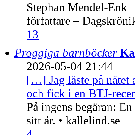
Stephan Mendel-Enk – 
författare – Dagskröni
13
Proggiga barnböcker
Ka
2026-05-04 21:44
[…] Jag läste på nätet 
och fick i en BTJ-recen
På ingens begäran: En
sitt år. • kallelind.se
4