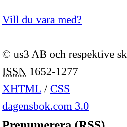
Vill du vara med?
© us3 AB och respektive s
ISSN
1652-1277
XHTML
/
CSS
dagensbok.com 3.0
Prenumerera (RSS)