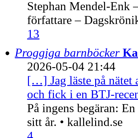
Stephan Mendel-Enk – 
författare – Dagskröni
13
Proggiga barnböcker
Ka
2026-05-04 21:44
[…] Jag läste på nätet 
och fick i en BTJ-recen
På ingens begäran: En
sitt år. • kallelind.se
4