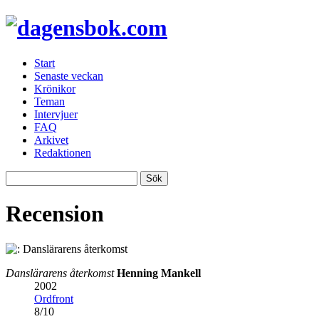
Start
Senaste veckan
Krönikor
Teman
Intervjuer
FAQ
Arkivet
Redaktionen
Recension
Danslärarens återkomst
Henning Mankell
2002
Ordfront
8
/
10