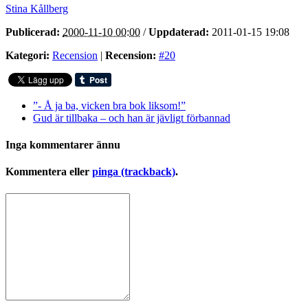
Stina Kållberg
Publicerad:
2000-11-10 00:00
/
Uppdaterad:
2011-01-15 19:08
Kategori:
Recension
|
Recension:
#20
”- Å ja ba, vicken bra bok liksom!”
Gud är tillbaka – och han är jävligt förbannad
Inga kommentarer ännu
Kommentera eller
pinga (trackback)
.