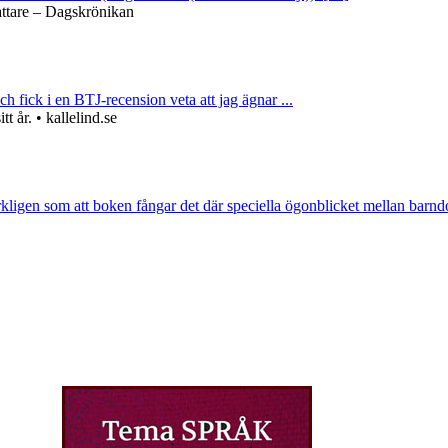
attare – Dagskrönikan
ch fick i en BTJ-recension veta att jag ägnar ...
 år. • kallelind.se
rkligen som att boken fångar det där speciella ögonblicket mellan barnd