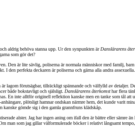
na och aldrig behöva stanna upp. Ur den synpunkten är
Danslärarens åte
ngarna som gör det?
en. Den är lite sävlig, poliserna är normala människor med familj, bar
t. I den perfekta deckaren är poliserna och gärna alla andra assexuella
n är lagom förutsägbar, tillräckligt spännande och välfylld av detaljer. 
r både bokstavligt och själsligt.
Danslärarens återkomst
har flera tä
arnas. En inte alltför originell reflektion kanske men en tanke som tål
-anhängare, plötsligt hamnar ondskan närmre hem, det kunde varit mina
om kanske gömde sig i den gamla grannfruns klädskåp.
iserade alster. Jag har ingen aning om ifall den är bättre eller sämre än h
. Om man som jag gillar välformulerade böcker i relativt långsamt tempo