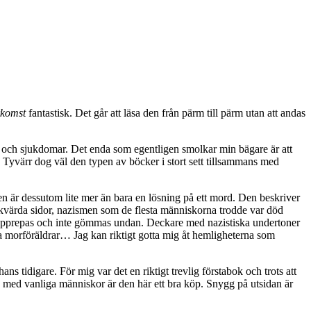
rkomst
fantastisk. Det går att läsa den från pärm till pärm utan att andas
n och sjukdomar. Det enda som egentligen smolkar min bägare är att
. Tyvärr dog väl den typen av böcker i stort sett tillsammans med
Den är dessutom lite mer än bara en lösning på ett mord. Den beskriver
nkvärda sidor, nazismen som de flesta människorna trodde var död
 att upprepas och inte gömmas undan. Deckare med nazistiska undertoner
 morföräldrar… Jag kan riktigt gotta mig åt hemligheterna som
ans tidigare. För mig var det en riktigt trevlig förstabok och trots att
, med vanliga människor är den här ett bra köp. Snygg på utsidan är