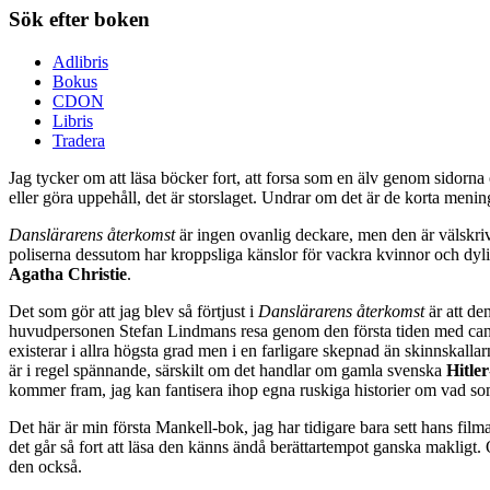
Sök efter boken
Adlibris
Bokus
CDON
Libris
Tradera
Jag tycker om att läsa böcker fort, att forsa som en älv genom sidor
eller göra uppehåll, det är storslaget. Undrar om det är de korta meni
Danslärarens återkomst
är ingen ovanlig deckare, men den är välskriv
poliserna dessutom har kroppsliga känslor för vackra kvinnor och dylik
Agatha Christie
.
Det som gör att jag blev så förtjust i
Danslärarens återkomst
är att de
huvudpersonen Stefan Lindmans resa genom den första tiden med cance
existerar i allra högsta grad men i en farligare skepnad än skinnskall
är i regel spännande, särskilt om det handlar om gamla svenska
Hitler
kommer fram, jag kan fantisera ihop egna ruskiga historier om vad s
Det här är min första Mankell-bok, jag har tidigare bara sett hans filmat
det går så fort att läsa den känns ändå berättartempot ganska makligt
den också.