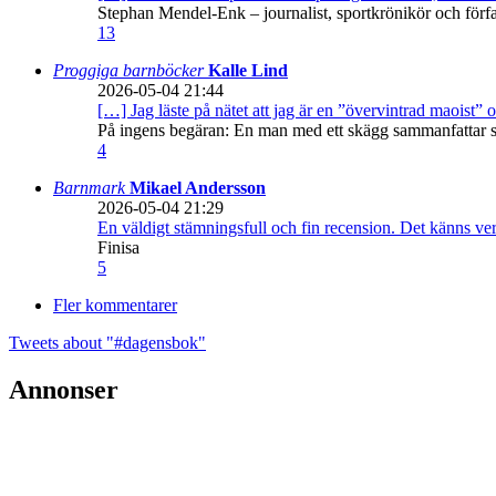
Stephan Mendel-Enk – journalist, sportkrönikör och förf
13
Proggiga barnböcker
Kalle Lind
2026-05-04 21:44
[…] Jag läste på nätet att jag är en ”övervintrad maoist” o
På ingens begäran: En man med ett skägg sammanfattar sitt
4
Barnmark
Mikael Andersson
2026-05-04 21:29
En väldigt stämningsfull och fin recension. Det känns ve
Finisa
5
Fler kommentarer
Tweets about "#dagensbok"
Annonser