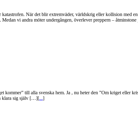
r katastrofen. När det blir extremväder, världskrig eller kollision med
 Medan vi andra möter undergången, överlever preppern – åtminstone y
et kommer” till alla svenska hem. Ja , nu heter den ”Om kriget eller k
 klara sig själv […][
...
]