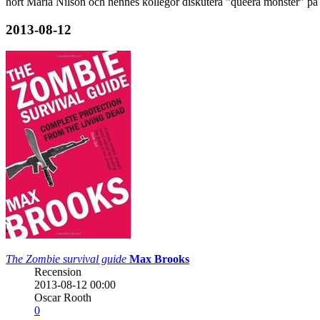
hört Maria Nilson och hennes kollegor diskutera ”queera monster” på 
2013-08-12
The Zombie survival guide
Max Brooks
Recension
2013-08-12 00:00
Oscar Rooth
0