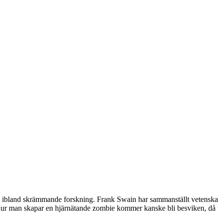
 ibland skrämmande forskning. Frank Swain har sammanställt vetenskap
å hur man skapar en hjärnätande zombie kommer kanske bli besviken, då