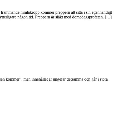
 en främmande himlakropp kommer preppern att sitta i sin egenhändigt
tterligare någon tid. Preppern är släkt med domedagsprofeten. […]
risen kommer”, men innehållet är ungefär detsamma och går i stora