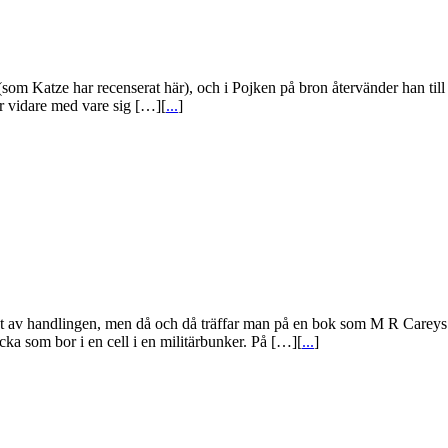
om Katze har recenserat här), och i Pojken på bron återvänder han till
år vidare med vare sig […][
...
]
ycket av handlingen, men då och då träffar man på en bok som M R Care
cka som bor i en cell i en militärbunker. På […][
...
]