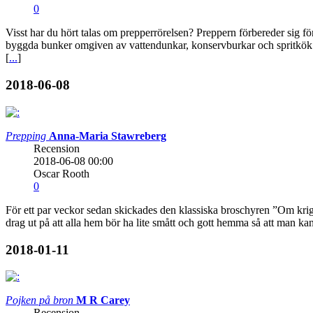
0
Visst har du hört talas om prepperrörelsen? Preppern förbereder sig fö
byggda bunker omgiven av vattendunkar, konservburkar och spritkök.
[
...
]
2018-06-08
Prepping
Anna-Maria Stawreberg
Recension
2018-06-08 00:00
Oscar Rooth
0
För ett par veckor sedan skickades den klassiska broschyren ”Om krig
drag ut på att alla hem bör ha lite smått och gott hemma så att man kan
2018-01-11
Pojken på bron
M R Carey
Recension