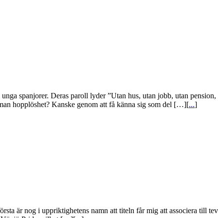
unga spanjorer. Deras paroll lyder ”Utan hus, utan jobb, utan pension, u
r man hopplöshet? Kanske genom att få känna sig som del […][
...
]
örsta är nog i uppriktighetens namn att titeln får mig att associera till te