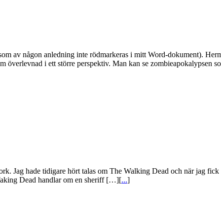
som av någon anledning inte rödmarkeras i mitt Word-dokument). Herman 
den om överlevnad i ett större perspektiv. Man kan se zombieapokalypsen
 York. Jag hade tidigare hört talas om The Walking Dead och när jag fic
aking Dead handlar om en sheriff […][
...
]