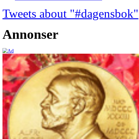
Tweets about "#dagensbok"
Annonser