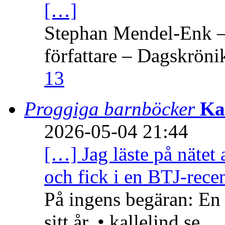
[…]
Stephan Mendel-Enk – 
författare – Dagskröni
13
Proggiga barnböcker
Ka
2026-05-04 21:44
[…] Jag läste på nätet 
och fick i en BTJ-recen
På ingens begäran: En
sitt år. • kallelind.se