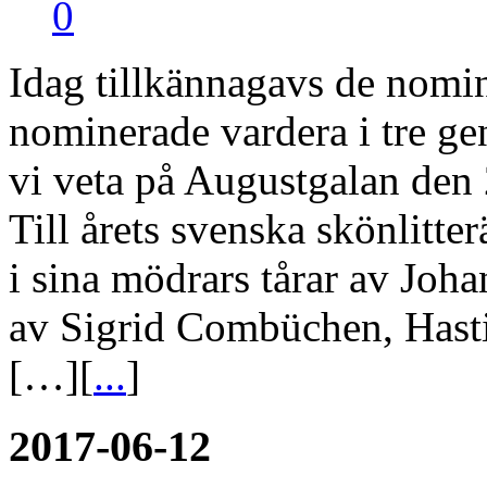
0
Idag tillkännagavs de nomine
nominerade vardera i tre gen
vi veta på Augustgalan den
Till årets svenska skönlitt
i sina mödrars tårar av Joh
av Sigrid Combüchen, Hasti
[…][
...
]
2017-06-12