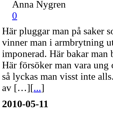
Anna Nygren
0
Här pluggar man på saker s
vinner man i armbrytning uta
imponerad. Här bakar man bul
Här försöker man vara ung 
så lyckas man visst inte all
av […][
...
]
2010-05-11