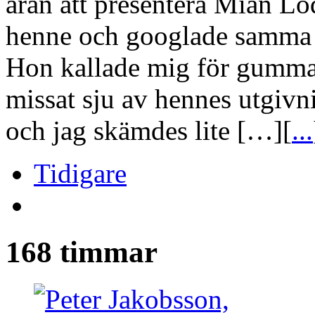
äran att presentera Mian Lo
henne och googlade samma da
Hon kallade mig för gumman 
missat sju av hennes utgivn
och jag skämdes lite […][
...
Tidigare
168 timmar