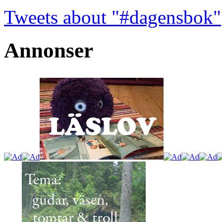
Tweets about "#dagensbok"
Annonser