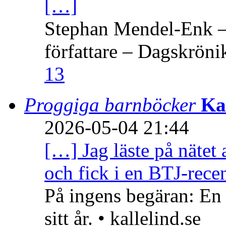
[…]
Stephan Mendel-Enk – 
författare – Dagskröni
13
Proggiga barnböcker
Ka
2026-05-04 21:44
[…] Jag läste på nätet 
och fick i en BTJ-recen
På ingens begäran: En
sitt år. • kallelind.se