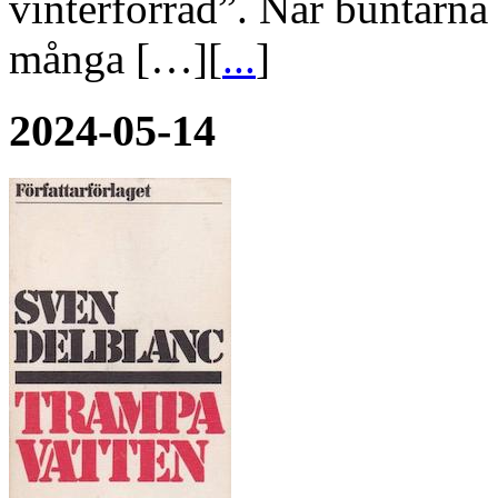
vinterförråd”. När buntarna
många […][
...
]
2024-05-14