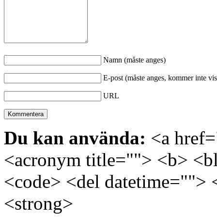
Namn (måste anges)
E-post (måste anges, kommer inte vis
URL
Du kan använda:
<a href="
<acronym title=""> <b> <bl
<code> <del datetime=""> 
<strong>