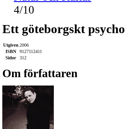
4
/
10
Ett göteborgskt psycho
Utgiven
2006
ISBN
9127112411
Sidor
312
Om författaren