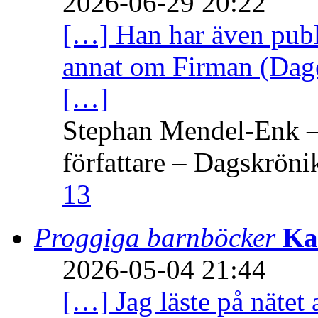
2026-06-29 20:22
[…] Han har även publi
annat om Firman (Dage
[…]
Stephan Mendel-Enk – 
författare – Dagskröni
13
Proggiga barnböcker
Ka
2026-05-04 21:44
[…] Jag läste på nätet 